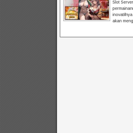
Slot Serve
permainann
inovatifny
akan meng