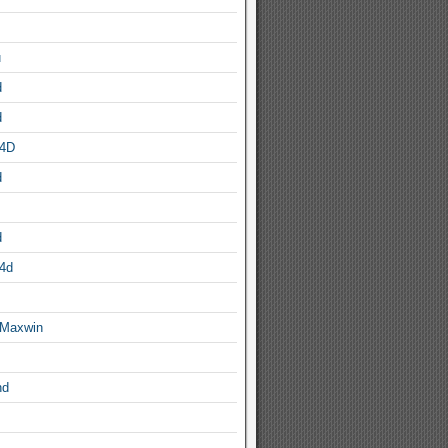
u
d
d
 4D
d
d
 4d
 Maxwin
nd