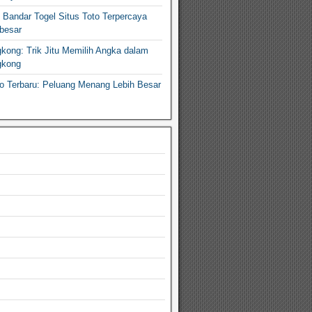
: Bandar Togel Situs Toto Terpercaya
besar
kong: Trik Jitu Memilih Angka dalam
gkong
o Terbaru: Peluang Menang Lebih Besar