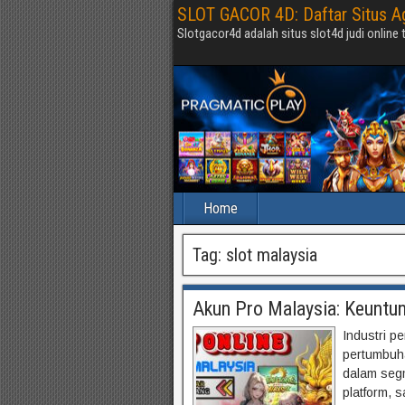
SLOT GACOR 4D: Daftar Situs Ag
Slotgacor4d adalah situs slot4d judi onlin
Home
Tag:
slot malaysia
Akun Pro Malaysia: Keuntun
Industri p
pertumbuha
dalam seg
platform, 