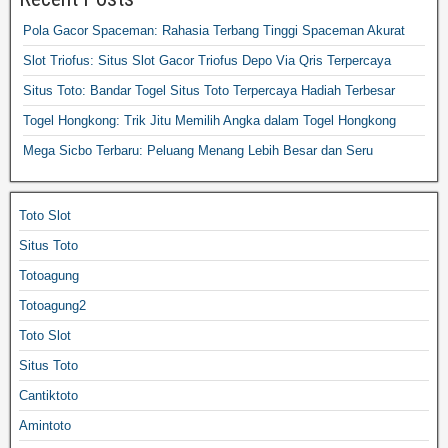
Pola Gacor Spaceman: Rahasia Terbang Tinggi Spaceman Akurat
Slot Triofus: Situs Slot Gacor Triofus Depo Via Qris Terpercaya
Situs Toto: Bandar Togel Situs Toto Terpercaya Hadiah Terbesar
Togel Hongkong: Trik Jitu Memilih Angka dalam Togel Hongkong
Mega Sicbo Terbaru: Peluang Menang Lebih Besar dan Seru
Toto Slot
Situs Toto
Totoagung
Totoagung2
Toto Slot
Situs Toto
Cantiktoto
Amintoto