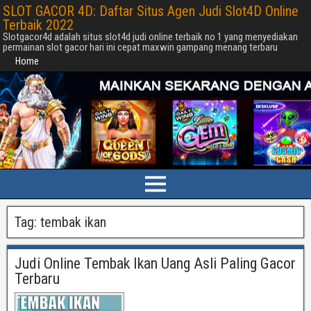
SLOT GACOR 4D: Daftar Situs Agen Judi Slot4D Online
Terbaik 2022
Slotgacor4d adalah situs slot4d judi online terbaik no 1 yang menyediakan
permainan slot gacor hari ini cepat maxwin gampang menang terbaru
Home
Tag:
tembak ikan
Judi Online Tembak Ikan Uang Asli Paling Gacor
Terbaru