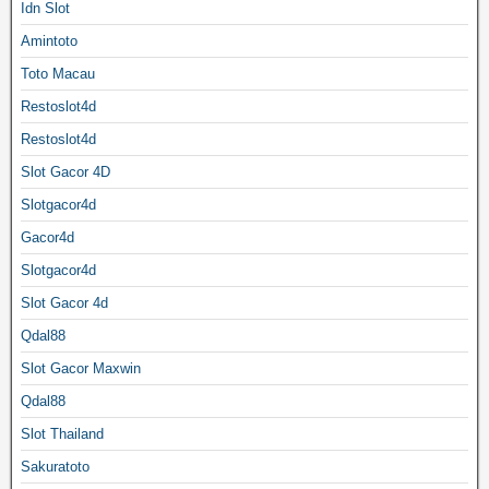
Idn Slot
Amintoto
Toto Macau
Restoslot4d
Restoslot4d
Slot Gacor 4D
Slotgacor4d
Gacor4d
Slotgacor4d
Slot Gacor 4d
Qdal88
Slot Gacor Maxwin
Qdal88
Slot Thailand
Sakuratoto