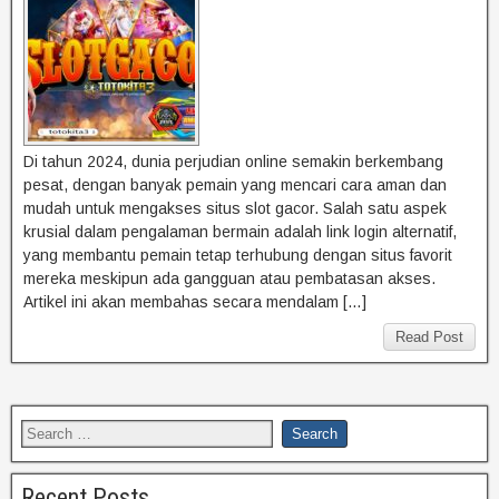
Di tahun 2024, dunia perjudian online semakin berkembang
pesat, dengan banyak pemain yang mencari cara aman dan
mudah untuk mengakses situs slot gacor. Salah satu aspek
krusial dalam pengalaman bermain adalah link login alternatif,
yang membantu pemain tetap terhubung dengan situs favorit
mereka meskipun ada gangguan atau pembatasan akses.
Artikel ini akan membahas secara mendalam […]
Read Post
Recent Posts