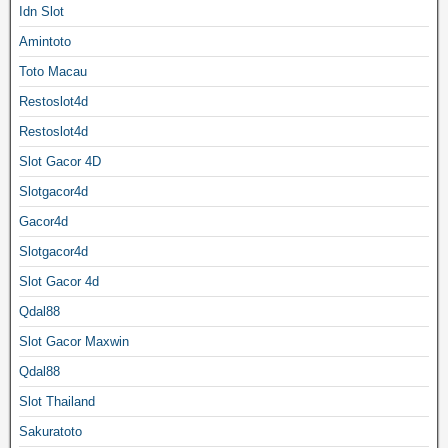
Idn Slot
Amintoto
Toto Macau
Restoslot4d
Restoslot4d
Slot Gacor 4D
Slotgacor4d
Gacor4d
Slotgacor4d
Slot Gacor 4d
Qdal88
Slot Gacor Maxwin
Qdal88
Slot Thailand
Sakuratoto