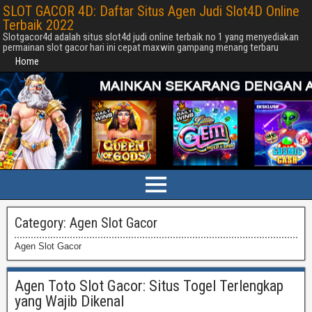
SLOT GACOR 4D: Daftar Situs Agen Judi Slot4D Online
Terbaik 2022
Slotgacor4d adalah situs slot4d judi online terbaik no 1 yang menyediakan
permainan slot gacor hari ini cepat maxwin gampang menang terbaru
Home
Category:
Agen Slot Gacor
Agen Slot Gacor
Agen Toto Slot Gacor: Situs Togel Terlengkap
yang Wajib Dikenal