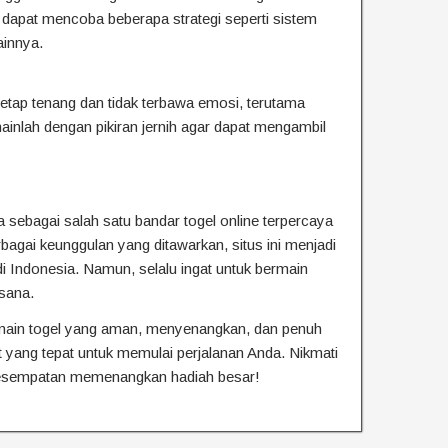
apat mencoba beberapa strategi seperti sistem
ainnya.
 tetap tenang dan tidak terbawa emosi, terutama
inlah dengan pikiran jernih agar dapat mengambil
a sebagai salah satu bandar togel online terpercaya
bagai keunggulan yang ditawarkan, situs ini menjadi
l di Indonesia. Namun, selalu ingat untuk bermain
sana.
main togel yang aman, menyenangkan, dan penuh
 yang tepat untuk memulai perjalanan Anda. Nikmati
 kesempatan memenangkan hadiah besar!