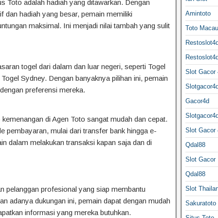
tus Toto adalah hadiah yang ditawarkan. Dengan
f dan hadiah yang besar, pemain memiliki
Amintoto
ungan maksimal. Ini menjadi nilai tambah yang sulit
Toto Maca
Restoslot4
Restoslot4
aran togel dari dalam dan luar negeri, seperti Togel
Slot Gacor
Togel Sydney. Dengan banyaknya pilihan ini, pemain
Slotgacor4
 dengan preferensi mereka.
Gacor4d
Slotgacor4
o kemenangan di Agen Toto sangat mudah dan cepat.
e pembayaran, mulai dari transfer bank hingga e-
Slot Gacor
n dalam melakukan transaksi kapan saja dan di
Qdal88
Slot Gacor
Qdal88
an pelanggan profesional yang siap membantu
Slot Thaila
an adanya dukungan ini, pemain dapat dengan mudah
Sakuratoto
patkan informasi yang mereka butuhkan.
Situs Toto