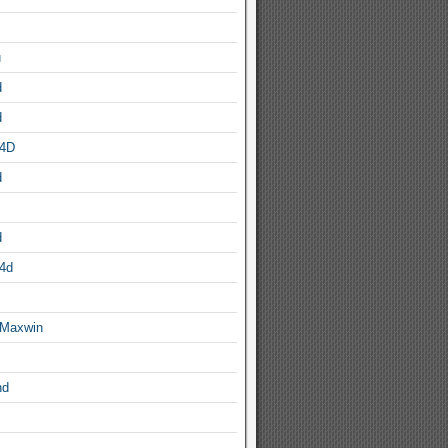
u
d
d
 4D
d
d
 4d
 Maxwin
nd