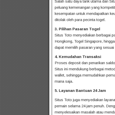
Salah satu daya tarik utama dari Si
peluang kemenangan yang kompetiti
kesempatan untuk mendapatkan keunt
ditolak oleh para pecinta togel.
3. Pilihan Pasaran Togel
Situs Toto menyediakan berbagai pas
Hongkong, Togel Singapore, hingga 
dapat memilih pasaran yang sesuai
4. Kemudahan Transaksi
Proses deposit dan penarikan sald
Situs ini mendukung berbagai metod
wallet, sehingga memudahkan pemai
mana saja.
5. Layanan Bantuan 24 Jam
Situs Toto juga menyediakan layan
pemain selama 24 jam penuh. Deng
menyelesaikan masalah atau menda