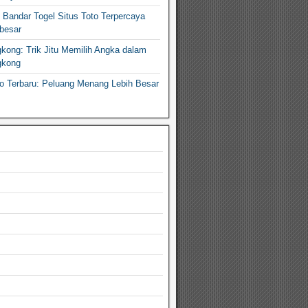
: Bandar Togel Situs Toto Terpercaya
besar
kong: Trik Jitu Memilih Angka dalam
gkong
o Terbaru: Peluang Menang Lebih Besar