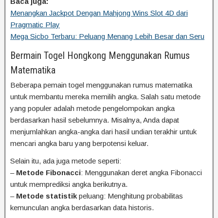
Baca juga:
Menangkan Jackpot Dengan Mahjong Wins Slot 4D dari
Pragmatic Play
Mega Sicbo Terbaru: Peluang Menang Lebih Besar dan Seru
Bermain Togel Hongkong Menggunakan Rumus
Matematika
Beberapa pemain togel menggunakan rumus matematika
untuk membantu mereka memilih angka. Salah satu metode
yang populer adalah metode pengelompokan angka
berdasarkan hasil sebelumnya. Misalnya, Anda dapat
menjumlahkan angka-angka dari hasil undian terakhir untuk
mencari angka baru yang berpotensi keluar.
Selain itu, ada juga metode seperti:
–
Metode Fibonacci
: Menggunakan deret angka Fibonacci
untuk memprediksi angka berikutnya.
–
Metode statistik
peluang: Menghitung probabilitas
kemunculan angka berdasarkan data historis.