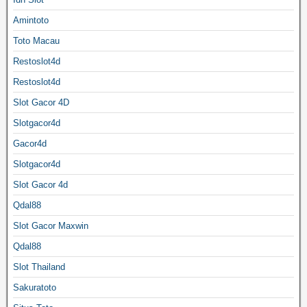
Amintoto
Toto Macau
Restoslot4d
Restoslot4d
Slot Gacor 4D
Slotgacor4d
Gacor4d
Slotgacor4d
Slot Gacor 4d
Qdal88
Slot Gacor Maxwin
Qdal88
Slot Thailand
Sakuratoto