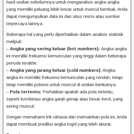
hasil undian sebelumnya untuk menganalisis angka-angka
yang memiliki peluang lebih besar untuk muncul kembali. Anda
dapat mengumpulkan data ini dari situs resmi atau sumber
terpercaya lainnya.
Beberapa hal yang perlu diperhatikan dalam analisis statistik
meliputi:
–
Angka yang sering keluar (hot numbers):
Angka-angka
ini memiliki frekuensi kemunculan yang tinggi dalam beberapa
periode terakhir.
–
Angka yang jarang keluar (cold numbers):
Angka-
angka ini memiliki frekuensi kemunculan yang rendah, tetapi
tetap memiliki potensi untuk muncul di undian berikutnya.
–
Pola tertentu:
Perhatikan apakah ada pola tertentu,
seperti kombinasi angka ganjil-genap atau besar-kecil, yang
sering muncul.
Dengan memahami trik rahasia dari memainkan pola ini, Anda
dapat membuat prediksi angka togel yang lebih akurat.