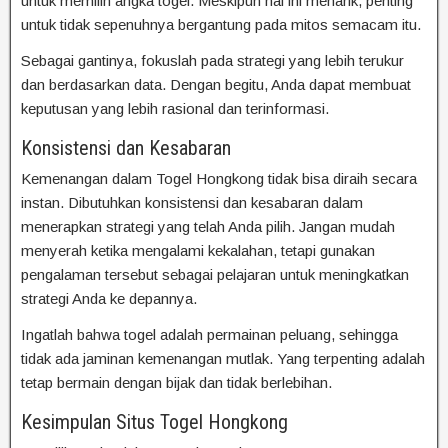
untuk memilih angka togel. Meskipun hal ini menarik, penting
untuk tidak sepenuhnya bergantung pada mitos semacam itu.
Sebagai gantinya, fokuslah pada strategi yang lebih terukur
dan berdasarkan data. Dengan begitu, Anda dapat membuat
keputusan yang lebih rasional dan terinformasi.
Konsistensi dan Kesabaran
Kemenangan dalam Togel Hongkong tidak bisa diraih secara
instan. Dibutuhkan konsistensi dan kesabaran dalam
menerapkan strategi yang telah Anda pilih. Jangan mudah
menyerah ketika mengalami kekalahan, tetapi gunakan
pengalaman tersebut sebagai pelajaran untuk meningkatkan
strategi Anda ke depannya.
Ingatlah bahwa togel adalah permainan peluang, sehingga
tidak ada jaminan kemenangan mutlak. Yang terpenting adalah
tetap bermain dengan bijak dan tidak berlebihan.
Kesimpulan Situs Togel Hongkong