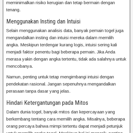
meminimalkan risiko kerugian dan tetap bermain dengan
tenang.
Menggunakan Insting dan Intuisi
Selain menggunakan analisis data, banyak pemain togel juga
mengandalkan insting dan intuisi mereka dalam memilih
angka. Meskipun terdengar kurang logis, intuisi sering kali
menjadi faktor penentu bagi beberapa pemain. Jika Anda
merasa yakin dengan angka tertentu, tidak ada salahnya untuk
mencobanya.
Namun, penting untuk tetap mengimbangi intuisi dengan
pendekatan rasional. Jangan sepenuhnya mengandalkan
perasaan tanpa dasar yang jelas.
Hindari Ketergantungan pada Mitos
Dalam dunia togel, banyak mitos dan kepercayaan yang
berkembang tentang cara memilih angka. Misalnya, beberapa
orang percaya bahwa mimpi tertentu dapat menjadi petunjuk