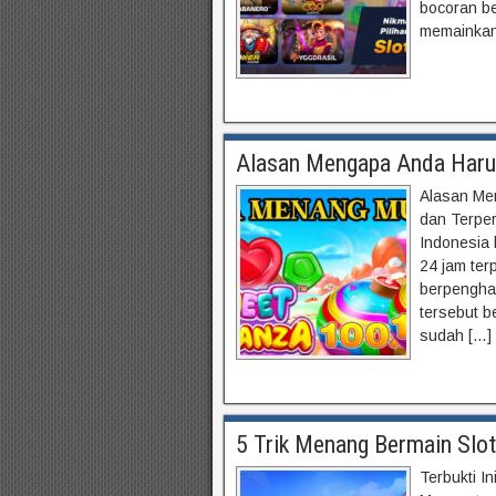
bocoran be
memainkan
Alasan Mengapa Anda Harus
Alasan Me
dan Terper
Indonesia 
24 jam ter
berpenghas
tersebut b
sudah […]
5 Trik Menang Bermain Slo
Terbukti I