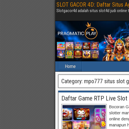
SLOT GACOR 4D: Daftar Situs Ag
Slotgacor4d adalah situs slot4d judi onlin
Home
Category:
mpo777 situs slot 
Daftar Game RTP Live Slot 
Bocoran Ga
slotter ma
online deng
manapun ha