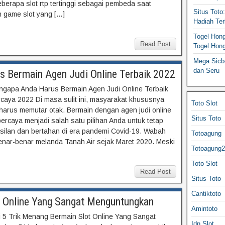
berapa slot rtp tertinggi sebagai pembeda saat
Situs Toto
 game slot yang […]
Hadiah Ter
Togel Hong
Read Post
Togel Hon
Mega Sicb
dan Seru
 Bermain Agen Judi Online Terbaik 2022
ngapa Anda Harus Bermain Agen Judi Online Terbaik
caya 2022 Di masa sulit ini, masyarakat khususnya
Toto Slot
harus memutar otak. Bermain dengan agen judi online
Situs Toto
percaya menjadi salah satu pilihan Anda untuk tetap
ilan dan bertahan di era pandemi Covid-19. Wabah
Totoagung
enar-benar melanda Tanah Air sejak Maret 2020. Meski
Totoagung2
Toto Slot
Read Post
Situs Toto
Cantiktoto
t Online Yang Sangat Menguntungkan
Amintoto
ni 5 Trik Menang Bermain Slot Online Yang Sangat
Idn Slot