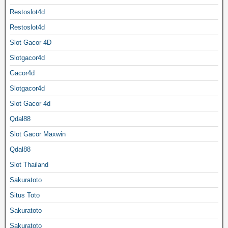
Restoslot4d
Restoslot4d
Slot Gacor 4D
Slotgacor4d
Gacor4d
Slotgacor4d
Slot Gacor 4d
Qdal88
Slot Gacor Maxwin
Qdal88
Slot Thailand
Sakuratoto
Situs Toto
Sakuratoto
Sakuratoto