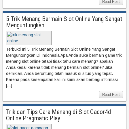
Read Post
5 Trik Menang Bermain Slot Online Yang Sangat
Menguntungkan
Terbukti Ini 5 Trik Menang Bermain Slot Online Yang Sangat
Menguntungkan Di Indonesia Apa Anda suka bermain game trik
menang slot online tetapi tidak tahu cara menang? apakah
Anda kesal karena tidak menang bermain slot online? Jika
demikian, Anda beruntung telah masuk di situs yang tepat.
Karena pada kesempatan kali ini kami akan berbagi informasi
[…]
Read Post
Trik dan Tips Cara Menang di Slot Gacor4d
Online Pragmatic Play