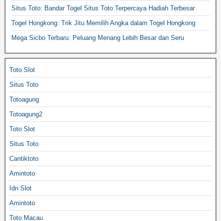
Situs Toto: Bandar Togel Situs Toto Terpercaya Hadiah Terbesar
Togel Hongkong: Trik Jitu Memilih Angka dalam Togel Hongkong
Mega Sicbo Terbaru: Peluang Menang Lebih Besar dan Seru
Toto Slot
Situs Toto
Totoagung
Totoagung2
Toto Slot
Situs Toto
Cantiktoto
Amintoto
Idn Slot
Amintoto
Toto Macau