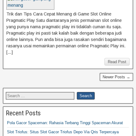
Trik dan Tips Cara Cepat Menang di Game Slot Online
Pragmatic Play Satu diantaranya jenis permainan slot online
yang punya nama pragmatic play ini tidaklah cuman itu saja.
Pragmatic play ini pasti tak kalah baik dengan beberapa judi
online lainnya. Pun anda bisa juga rasakan sendiri bagaimana
rasanya usai memainkan permainan online Pragmatic Play ini.
[…]
Read Post
Newer Posts →
Recent Posts
Pola Gacor Spaceman: Rahasia Terbang Tinggi Spaceman Akurat
Slot Triofus: Situs Slot Gacor Triofus Depo Via Qris Terpercaya