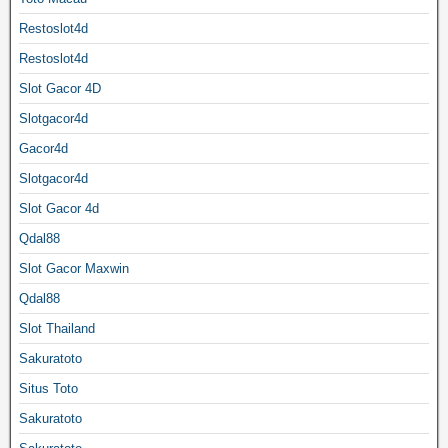
Restoslot4d
Restoslot4d
Slot Gacor 4D
Slotgacor4d
Gacor4d
Slotgacor4d
Slot Gacor 4d
Qdal88
Slot Gacor Maxwin
Qdal88
Slot Thailand
Sakuratoto
Situs Toto
Sakuratoto