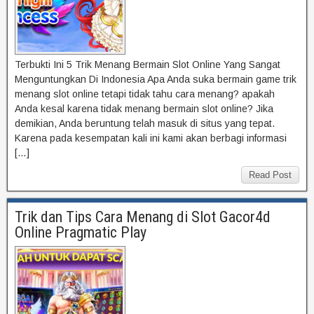
Terbukti Ini 5 Trik Menang Bermain Slot Online Yang Sangat
Menguntungkan Di Indonesia Apa Anda suka bermain game trik
menang slot online tetapi tidak tahu cara menang? apakah
Anda kesal karena tidak menang bermain slot online? Jika
demikian, Anda beruntung telah masuk di situs yang tepat.
Karena pada kesempatan kali ini kami akan berbagi informasi
[…]
Read Post
Trik dan Tips Cara Menang di Slot Gacor4d
Online Pragmatic Play