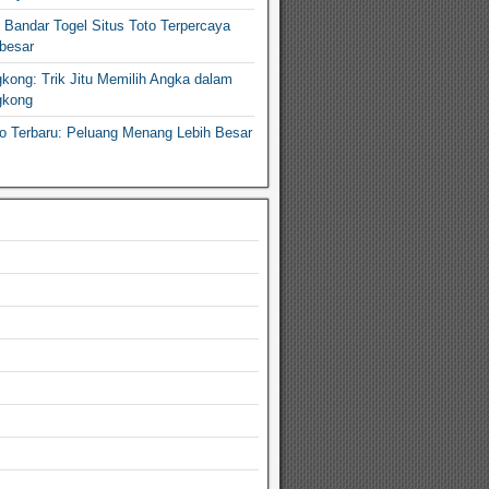
: Bandar Togel Situs Toto Terpercaya
besar
kong: Trik Jitu Memilih Angka dalam
gkong
o Terbaru: Peluang Menang Lebih Besar