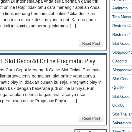
gkan Di Indonesia Apa Anda suka bermain game trik
t online tetapi tidak tahu cara menang? apakah Anda
Amintoto
na tidak menang bermain slot online? Jika demikian,
Toto Maca
tung telah masuk di situs yang tepat. Karena pada
 kali ini kami akan berbagi informasi […]
Restoslot4
Restoslot4
Read Post
Slot Gacor
Slotgacor4
di Slot Gacor4d Online Pragmatic Play
Gacor4d
ips Cara Cepat Menang di Game Slot Online Pragmatic
Slotgacor4
diantaranya jenis permainan slot online yang punya
Slot Gacor
tic play ini tidaklah cuman itu saja. Pragmatic play ini
Qdal88
kalah baik dengan beberapa judi online lainnya. Pun
juga rasakan sendiri bagaimana rasanya usai
Slot Gacor
permainan online Pragmatic Play ini. […]
Qdal88
Slot Thaila
Read Post
Sakuratoto
Situs Toto