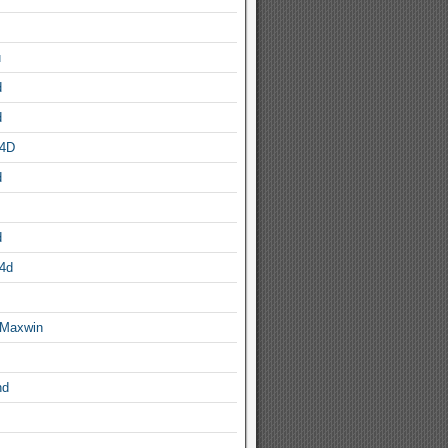
u
d
d
 4D
d
d
 4d
 Maxwin
nd