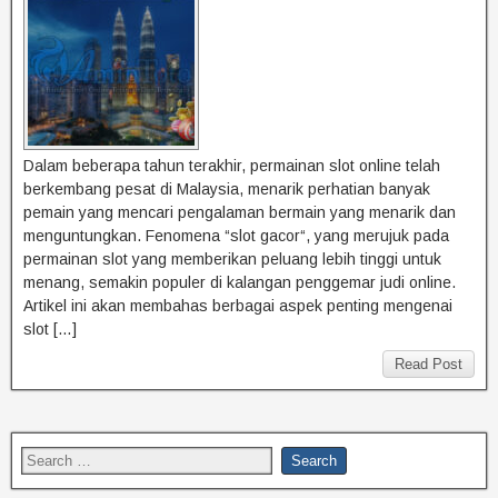
Dalam beberapa tahun terakhir, permainan slot online telah
berkembang pesat di Malaysia, menarik perhatian banyak
pemain yang mencari pengalaman bermain yang menarik dan
menguntungkan. Fenomena “slot gacor“, yang merujuk pada
permainan slot yang memberikan peluang lebih tinggi untuk
menang, semakin populer di kalangan penggemar judi online.
Artikel ini akan membahas berbagai aspek penting mengenai
slot […]
Read Post