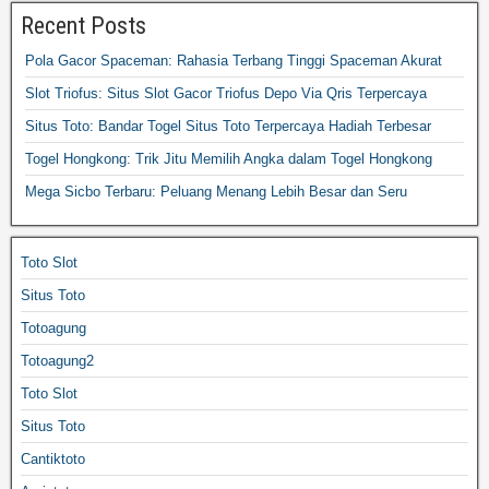
Recent Posts
Pola Gacor Spaceman: Rahasia Terbang Tinggi Spaceman Akurat
Slot Triofus: Situs Slot Gacor Triofus Depo Via Qris Terpercaya
Situs Toto: Bandar Togel Situs Toto Terpercaya Hadiah Terbesar
Togel Hongkong: Trik Jitu Memilih Angka dalam Togel Hongkong
Mega Sicbo Terbaru: Peluang Menang Lebih Besar dan Seru
Toto Slot
Situs Toto
Totoagung
Totoagung2
Toto Slot
Situs Toto
Cantiktoto