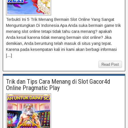
Terbukti Ini 5 Trik Menang Bermain Slot Online Yang Sangat
Menguntungkan Di Indonesia Apa Anda suka bermain game trik
menang slot online tetapi tidak tahu cara menang? apakah
Anda kesal karena tidak menang bermain slot online? Jika
demikian, Anda beruntung telah masuk di situs yang tepat.
Karena pada kesempatan kali ini kami akan berbagi informasi
[…]
Read Post
Trik dan Tips Cara Menang di Slot Gacor4d
Online Pragmatic Play