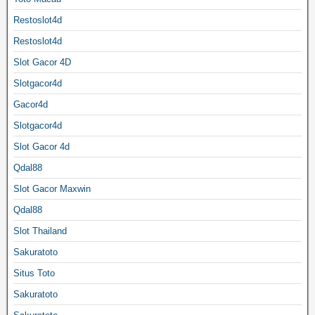
Restoslot4d
Restoslot4d
Slot Gacor 4D
Slotgacor4d
Gacor4d
Slotgacor4d
Slot Gacor 4d
Qdal88
Slot Gacor Maxwin
Qdal88
Slot Thailand
Sakuratoto
Situs Toto
Sakuratoto