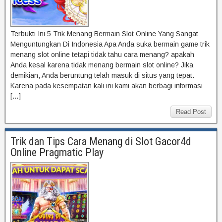
Terbukti Ini 5 Trik Menang Bermain Slot Online Yang Sangat
Menguntungkan Di Indonesia Apa Anda suka bermain game trik
menang slot online tetapi tidak tahu cara menang? apakah
Anda kesal karena tidak menang bermain slot online? Jika
demikian, Anda beruntung telah masuk di situs yang tepat.
Karena pada kesempatan kali ini kami akan berbagi informasi
[…]
Read Post
Trik dan Tips Cara Menang di Slot Gacor4d
Online Pragmatic Play