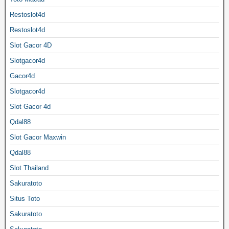
Restoslot4d
Restoslot4d
Slot Gacor 4D
Slotgacor4d
Gacor4d
Slotgacor4d
Slot Gacor 4d
Qdal88
Slot Gacor Maxwin
Qdal88
Slot Thailand
Sakuratoto
Situs Toto
Sakuratoto