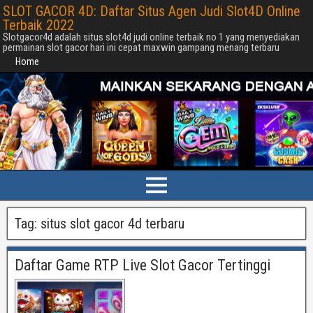
SLOT GACOR 4D: Daftar Situs Agen Judi Slot4D Online
Terbaik 2022
Slotgacor4d adalah situs slot4d judi online terbaik no 1 yang menyediakan
permainan slot gacor hari ini cepat maxwin gampang menang terbaru
Home
Tag:
situs slot gacor 4d terbaru
Daftar Game RTP Live Slot Gacor Tertinggi