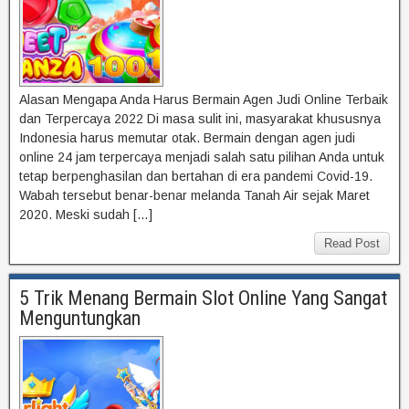
Alasan Mengapa Anda Harus Bermain Agen Judi Online Terbaik
dan Terpercaya 2022 Di masa sulit ini, masyarakat khususnya
Indonesia harus memutar otak. Bermain dengan agen judi
online 24 jam terpercaya menjadi salah satu pilihan Anda untuk
tetap berpenghasilan dan bertahan di era pandemi Covid-19.
Wabah tersebut benar-benar melanda Tanah Air sejak Maret
2020. Meski sudah […]
Read Post
5 Trik Menang Bermain Slot Online Yang Sangat
Menguntungkan