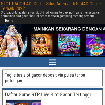
SLOT GACOR 4D: Daftar Situs Agen Judi Slot4D Online
Terbaik 2022
Slotgacor4d adalah situs slot4d judi online terbaik no 1 yang menyediakan
permainan slot gacor hari ini cepat maxwin gampang menang terbaru
Home
Tag:
situs slot gacor deposit via pulsa tanpa
potongan
Daftar Game RTP Live Slot Gacor Tertinggi