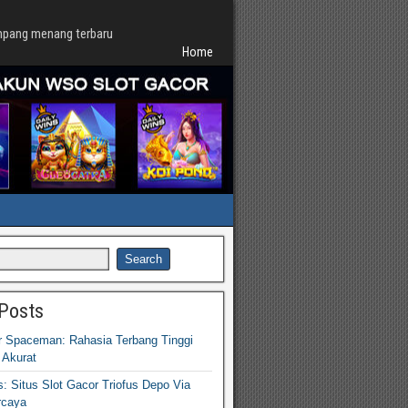
ampang menang terbaru
Home
Posts
r Spaceman: Rahasia Terbang Tinggi
Akurat
us: Situs Slot Gacor Triofus Depo Via
rcaya