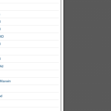
u
d
d
 4D
d
d
 4d
 Maxwin
nd