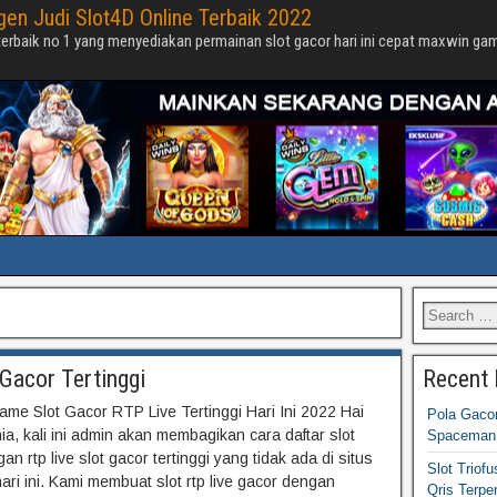
en Judi Slot4D Online Terbaik 2022
e terbaik no 1 yang menyediakan permainan slot gacor hari ini cepat maxwin g
Gacor Tertinggi
Recent 
me Slot Gacor RTP Live Tertinggi Hari Ini 2022 Hai
Pola Gaco
nia, kali ini admin akan membagikan cara daftar slot
Spaceman 
an rtp live slot gacor tertinggi yang tidak ada di situs
Slot Triof
ri ini. Kami membuat slot rtp live gacor dengan
Qris Terpe