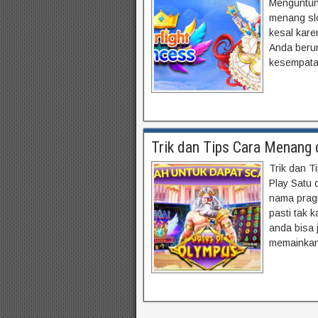
Menguntun
menang slo
kesal kare
Anda berun
kesempatan
Trik dan Tips Cara Menang 
Trik dan T
Play Satu 
nama pragma
pasti tak 
anda bisa 
memainkan 