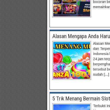
bocoran be
memainkan
Alasan Mengapa Anda Harus
Alasan Me
dan Terper
Indonesia 
24 jam ter
berpenghas
tersebut b
sudah […]
5 Trik Menang Bermain Slo
Terbukti I