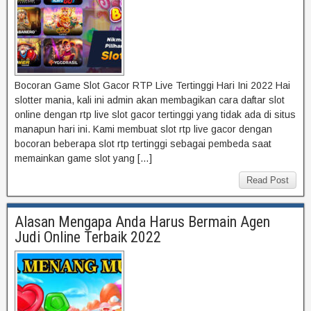
Bocoran Game Slot Gacor RTP Live Tertinggi Hari Ini 2022 Hai
slotter mania, kali ini admin akan membagikan cara daftar slot
online dengan rtp live slot gacor tertinggi yang tidak ada di situs
manapun hari ini. Kami membuat slot rtp live gacor dengan
bocoran beberapa slot rtp tertinggi sebagai pembeda saat
memainkan game slot yang […]
Read Post
Alasan Mengapa Anda Harus Bermain Agen
Judi Online Terbaik 2022