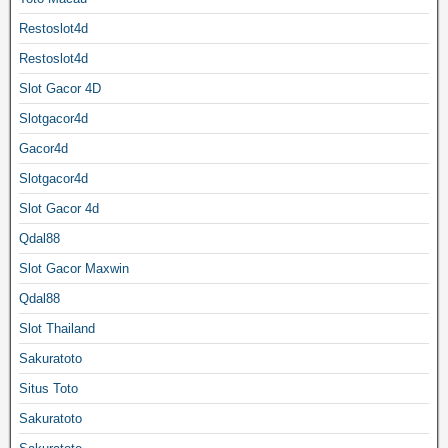
Restoslot4d
Restoslot4d
Slot Gacor 4D
Slotgacor4d
Gacor4d
Slotgacor4d
Slot Gacor 4d
Qdal88
Slot Gacor Maxwin
Qdal88
Slot Thailand
Sakuratoto
Situs Toto
Sakuratoto