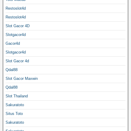
Restoslot4d
Restoslot4d
Slot Gacor 4D
Slotgacor4d
Gacor4d
Slotgacor4d
Slot Gacor 4d
Qdal88
Slot Gacor Maxwin
Qdal88
Slot Thailand
Sakuratoto
Situs Toto
Sakuratoto