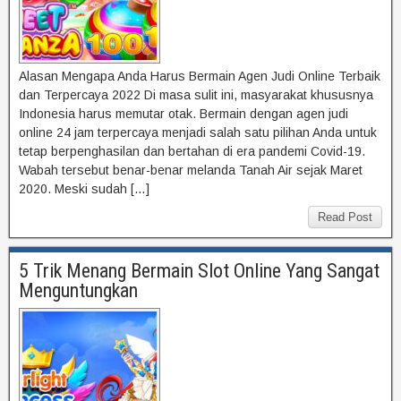
Alasan Mengapa Anda Harus Bermain Agen Judi Online Terbaik
dan Terpercaya 2022 Di masa sulit ini, masyarakat khususnya
Indonesia harus memutar otak. Bermain dengan agen judi
online 24 jam terpercaya menjadi salah satu pilihan Anda untuk
tetap berpenghasilan dan bertahan di era pandemi Covid-19.
Wabah tersebut benar-benar melanda Tanah Air sejak Maret
2020. Meski sudah […]
Read Post
5 Trik Menang Bermain Slot Online Yang Sangat
Menguntungkan