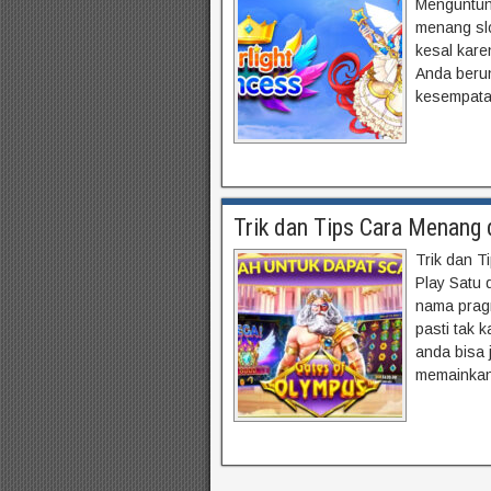
Menguntun
menang slo
kesal kare
Anda berun
kesempatan
Trik dan Tips Cara Menang 
Trik dan T
Play Satu 
nama pragma
pasti tak 
anda bisa 
memainkan 