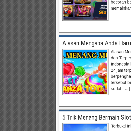
bocoran be
memainkan
Alasan Mengapa Anda Harus
Alasan Me
dan Terper
Indonesia 
24 jam ter
berpenghas
tersebut b
sudah […]
5 Trik Menang Bermain Slo
Terbukti I