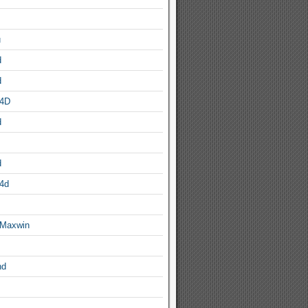
u
d
d
 4D
d
d
 4d
 Maxwin
nd