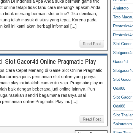
gkan Di Indonesia Apa Anda suka bermain game trik
t online tetapi tidak tahu cara menang? apakah Anda
Amintoto
na tidak menang bermain slot online? Jika demikian,
Toto Maca
tung telah masuk di situs yang tepat. Karena pada
 kali ini kami akan berbagi informasi […]
Restoslot4
Restoslot4
Read Post
Slot Gacor
Slotgacor4
di Slot Gacor4d Online Pragmatic Play
Gacor4d
ips Cara Cepat Menang di Game Slot Online Pragmatic
Slotgacor4
diantaranya jenis permainan slot online yang punya
Slot Gacor
tic play ini tidaklah cuman itu saja. Pragmatic play ini
Qdal88
kalah baik dengan beberapa judi online lainnya. Pun
juga rasakan sendiri bagaimana rasanya usai
Slot Gacor
permainan online Pragmatic Play ini. […]
Qdal88
Slot Thaila
Read Post
Sakuratoto
Situs Toto