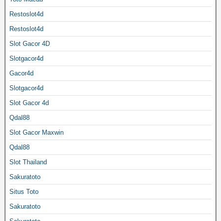
Restoslot4d
Restoslot4d
Slot Gacor 4D
Slotgacor4d
Gacor4d
Slotgacor4d
Slot Gacor 4d
Qdal88
Slot Gacor Maxwin
Qdal88
Slot Thailand
Sakuratoto
Situs Toto
Sakuratoto