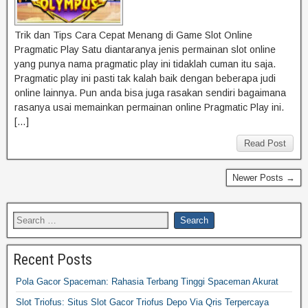
Trik dan Tips Cara Cepat Menang di Game Slot Online
Pragmatic Play Satu diantaranya jenis permainan slot online
yang punya nama pragmatic play ini tidaklah cuman itu saja.
Pragmatic play ini pasti tak kalah baik dengan beberapa judi
online lainnya. Pun anda bisa juga rasakan sendiri bagaimana
rasanya usai memainkan permainan online Pragmatic Play ini.
[…]
Read Post
Newer Posts →
Recent Posts
Pola Gacor Spaceman: Rahasia Terbang Tinggi Spaceman Akurat
Slot Triofus: Situs Slot Gacor Triofus Depo Via Qris Terpercaya