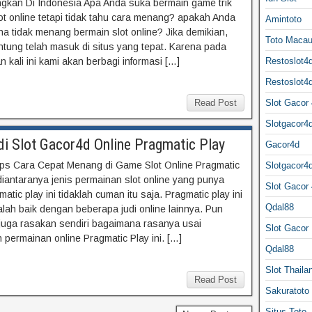
gkan Di Indonesia Apa Anda suka bermain game trik
t online tetapi tidak tahu cara menang? apakah Anda
Amintoto
na tidak menang bermain slot online? Jika demikian,
Toto Maca
tung telah masuk di situs yang tepat. Karena pada
 kali ini kami akan berbagi informasi […]
Restoslot4
Restoslot4
Read Post
Slot Gacor
Slotgacor4
di Slot Gacor4d Online Pragmatic Play
Gacor4d
ips Cara Cepat Menang di Game Slot Online Pragmatic
Slotgacor4
diantaranya jenis permainan slot online yang punya
Slot Gacor
tic play ini tidaklah cuman itu saja. Pragmatic play ini
Qdal88
kalah baik dengan beberapa judi online lainnya. Pun
juga rasakan sendiri bagaimana rasanya usai
Slot Gacor
permainan online Pragmatic Play ini. […]
Qdal88
Slot Thaila
Read Post
Sakuratoto
Situs Toto