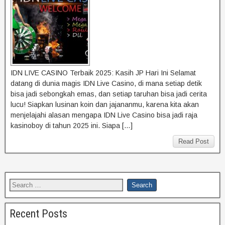
IDN LIVE CASINO Terbaik 2025: Kasih JP Hari Ini Selamat
datang di dunia magis IDN Live Casino, di mana setiap detik
bisa jadi sebongkah emas, dan setiap taruhan bisa jadi cerita
lucu! Siapkan lusinan koin dan jajananmu, karena kita akan
menjelajahi alasan mengapa IDN Live Casino bisa jadi raja
kasinoboy di tahun 2025 ini. Siapa […]
Read Post
Recent Posts