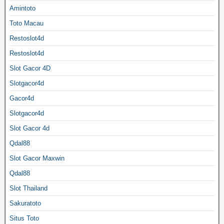
Amintoto
Toto Macau
Restoslot4d
Restoslot4d
Slot Gacor 4D
Slotgacor4d
Gacor4d
Slotgacor4d
Slot Gacor 4d
Qdal88
Slot Gacor Maxwin
Qdal88
Slot Thailand
Sakuratoto
Situs Toto