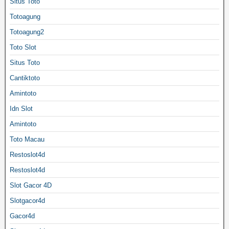
Situs Toto
Totoagung
Totoagung2
Toto Slot
Situs Toto
Cantiktoto
Amintoto
Idn Slot
Amintoto
Toto Macau
Restoslot4d
Restoslot4d
Slot Gacor 4D
Slotgacor4d
Gacor4d