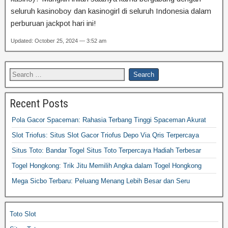
seluruh kasinoboy dan kasinogirl di seluruh Indonesia dalam
perburuan jackpot hari ini!
Updated: October 25, 2024 — 3:52 am
Recent Posts
Pola Gacor Spaceman: Rahasia Terbang Tinggi Spaceman Akurat
Slot Triofus: Situs Slot Gacor Triofus Depo Via Qris Terpercaya
Situs Toto: Bandar Togel Situs Toto Terpercaya Hadiah Terbesar
Togel Hongkong: Trik Jitu Memilih Angka dalam Togel Hongkong
Mega Sicbo Terbaru: Peluang Menang Lebih Besar dan Seru
Toto Slot