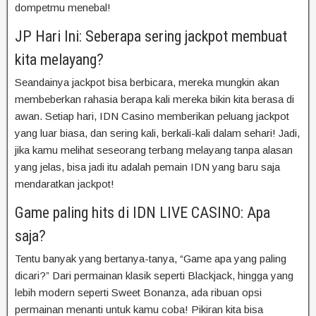
dompetmu menebal!
JP Hari Ini: Seberapa sering jackpot membuat
kita melayang?
Seandainya jackpot bisa berbicara, mereka mungkin akan
membeberkan rahasia berapa kali mereka bikin kita berasa di
awan. Setiap hari, IDN Casino memberikan peluang jackpot
yang luar biasa, dan sering kali, berkali-kali dalam sehari! Jadi,
jika kamu melihat seseorang terbang melayang tanpa alasan
yang jelas, bisa jadi itu adalah pemain IDN yang baru saja
mendaratkan jackpot!
Game paling hits di IDN LIVE CASINO: Apa
saja?
Tentu banyak yang bertanya-tanya, “Game apa yang paling
dicari?” Dari permainan klasik seperti Blackjack, hingga yang
lebih modern seperti Sweet Bonanza, ada ribuan opsi
permainan menanti untuk kamu coba! Pikiran kita bisa