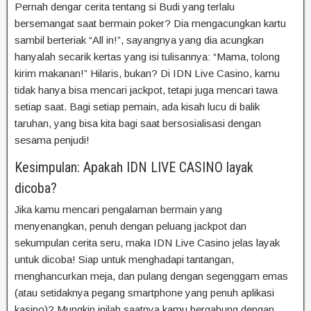
Pernah dengar cerita tentang si Budi yang terlalu
bersemangat saat bermain poker? Dia mengacungkan kartu
sambil berteriak “All in!”, sayangnya yang dia acungkan
hanyalah secarik kertas yang isi tulisannya: “Mama, tolong
kirim makanan!” Hilaris, bukan? Di IDN Live Casino, kamu
tidak hanya bisa mencari jackpot, tetapi juga mencari tawa
setiap saat. Bagi setiap pemain, ada kisah lucu di balik
taruhan, yang bisa kita bagi saat bersosialisasi dengan
sesama penjudi!
Kesimpulan: Apakah IDN LIVE CASINO layak
dicoba?
Jika kamu mencari pengalaman bermain yang
menyenangkan, penuh dengan peluang jackpot dan
sekumpulan cerita seru, maka IDN Live Casino jelas layak
untuk dicoba! Siap untuk menghadapi tantangan,
menghancurkan meja, dan pulang dengan segenggam emas
(atau setidaknya pegang smartphone yang penuh aplikasi
kasino)? Mungkin inilah saatnya kamu bergabung dengan