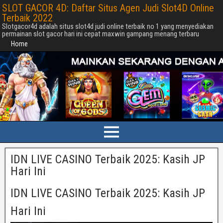
SLOT GACOR 4D: Daftar Situs Agen Judi Slot4D Online
Terbaik 2022
Slotgacor4d adalah situs slot4d judi online terbaik no 1 yang menyediakan
permainan slot gacor hari ini cepat maxwin gampang menang terbaru
Home
IDN LIVE CASINO Terbaik 2025: Kasih JP
Hari Ini
IDN LIVE CASINO Terbaik 2025: Kasih JP
Hari Ini