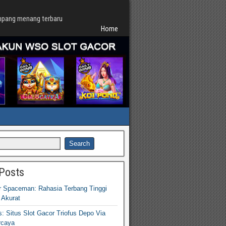
ampang menang terbaru
Home
Posts
r Spaceman: Rahasia Terbang Tinggi
Akurat
us: Situs Slot Gacor Triofus Depo Via
rcaya