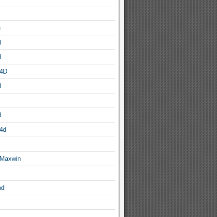
u
d
d
 4D
d
d
 4d
 Maxwin
nd