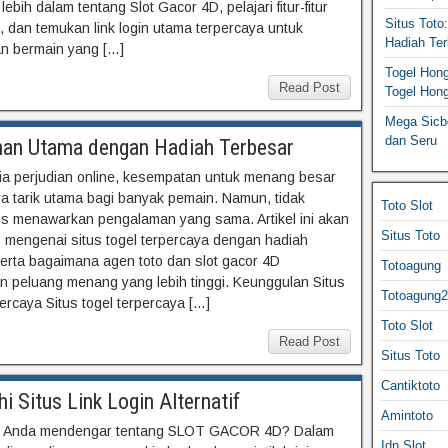
 lebih dalam tentang Slot Gacor 4D, pelajari fitur-fitur
Situs Toto
, dan temukan link login utama terpercaya untuk
Hadiah Ter
n bermain yang […]
Togel Hong
Read Post
Togel Hon
Mega Sicb
dan Seru
ihan Utama dengan Hadiah Terbesar
a perjudian online, kesempatan untuk menang besar
a tarik utama bagi banyak pemain. Namun, tidak
Toto Slot
s menawarkan pengalaman yang sama. Artikel ini akan
Situs Toto
mengenai situs togel terpercaya dengan hadiah
serta bagaimana agen toto dan slot gacor 4D
Totoagung
 peluang menang yang lebih tinggi. Keunggulan Situs
Totoagung2
ercaya Situs togel terpercaya […]
Toto Slot
Read Post
Situs Toto
Cantiktoto
 Situs Link Login Alternatif
Amintoto
 Anda mendengar tentang SLOT GACOR 4D? Dalam
Idn Slot