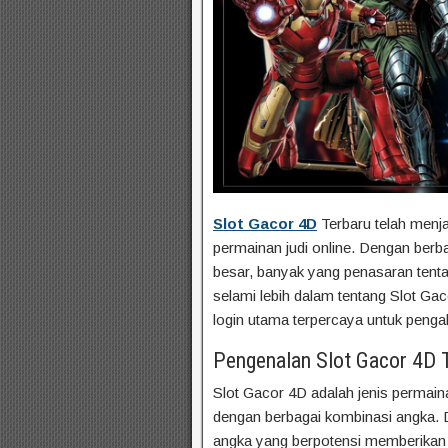
Slot Gacor 4D
Terbaru telah menja
permainan judi online. Dengan berb
besar, banyak yang penasaran tentan
selami lebih dalam tentang Slot Gacor
login utama terpercaya untuk penga
Pengenalan Slot Gacor 4D 
Slot Gacor 4D adalah jenis perma
dengan berbagai kombinasi angka. 
angka yang berpotensi memberikan 