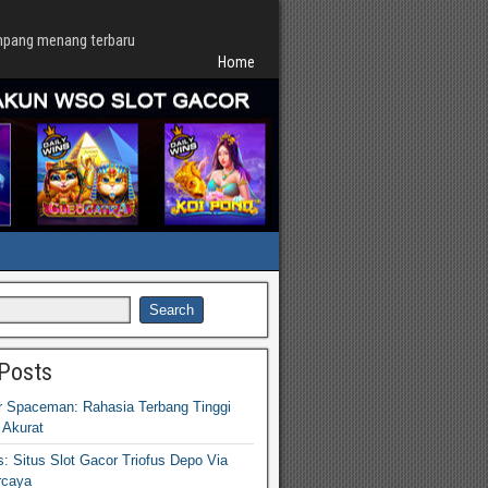
ampang menang terbaru
Home
Posts
r Spaceman: Rahasia Terbang Tinggi
Akurat
us: Situs Slot Gacor Triofus Depo Via
rcaya