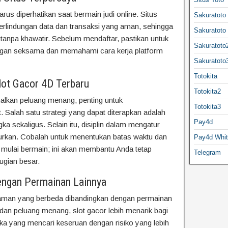
us diperhatikan saat bermain judi online. Situs
Sakuratoto
rlindungan data dan transaksi yang aman, sehingga
Sakuratoto
anpa khawatir. Sebelum mendaftar, pastikan untuk
Sakuratoto
gan seksama dan memahami cara kerja platform
Sakuratoto
Totokita
lot Gacor 4D Terbaru
Totokita2
lkan peluang menang, penting untuk
Totokita3
 Salah satu strategi yang dapat diterapkan adalah
Pay4d
 sekaligus. Selain itu, disiplin dalam mengatur
jurkan. Cobalah untuk menentukan batas waktu dan
Pay4d Whit
mulai bermain; ini akan membantu Anda tetap
Telegram
ugian besar.
engan Permainan Lainnya
aman yang berbeda dibandingkan dengan permainan
 dan peluang menang, slot gacor lebih menarik bagi
ka yang mencari keseruan dengan risiko yang lebih