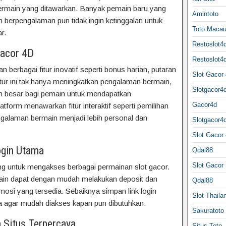
rmain yang ditawarkan. Banyak pemain baru yang
Amintoto
 berpengalaman pun tidak ingin ketinggalan untuk
Toto Maca
r.
Restoslot4
Gacor 4D
Restoslot4
n berbagai fitur inovatif seperti bonus harian, putaran
Slot Gacor
-fitur ini tak hanya meningkatkan pengalaman bermain,
Slotgacor4
ih besar bagi pemain untuk mendapatkan
Gacor4d
atform menawarkan fitur interaktif seperti pemilihan
alaman bermain menjadi lebih personal dan
Slotgacor4
Slot Gacor
ogin Utama
Qdal88
Slot Gacor
ang untuk mengakses berbagai permainan slot gacor.
ain dapat dengan mudah melakukan deposit dan
Qdal88
mosi yang tersedia. Sebaiknya simpan link login
Slot Thaila
a agar mudah diakses kapan pun dibutuhkan.
Sakuratoto
Situs Terpercaya
Situs Toto