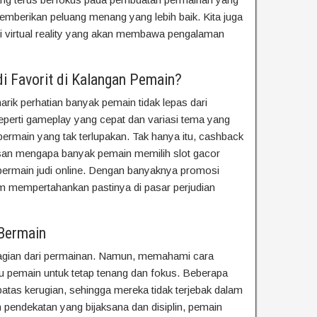
memberikan peluang menang yang lebih baik. Kita juga
ti virtual reality yang akan membawa pengalaman
i Favorit di Kalangan Pemain?
rik perhatian banyak pemain tidak lepas dari
 seperti gameplay yang cepat dan variasi tema yang
main yang tak terlupakan. Tak hanya itu, cashback
asan mengapa banyak pemain memilih slot gacor
bermain judi online. Dengan banyaknya promosi
am mempertahankan pastinya di pasar perjudian
Bermain
 bagian dari permainan. Namun, memahami cara
 pemain untuk tetap tenang dan fokus. Beberapa
tas kerugian, sehingga mereka tidak terjebak dalam
 pendekatan yang bijaksana dan disiplin, pemain