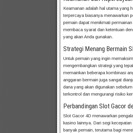
Keamanan adalah hal utama yang har
terpercaya biasanya menawarkan pe
pemain dapat menikmati permainan t
membaca syarat dan ketentuan den
yang akan Anda gunakan.
Strategi Menang Bermain S
Untuk pemain yang ingin memaksima
mengembangkan strategi yang tepat.
memainkan beberapa kombinasi angka
anggaran bermain juga sangat dian
dana yang akan digunakan sebelum 
terkontrol dan mengurangi risiko ker
Perbandingan Slot Gacor d
Slot Gacor 4D menawarkan pengal
kasino lainnya. Dari segi kecepatan
banyak pemain, terutama bagi mere