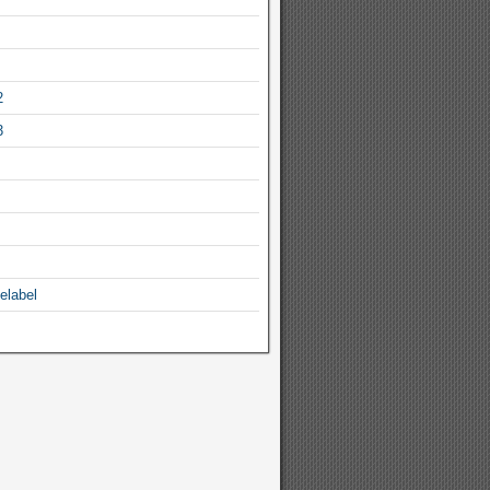
2
3
elabel