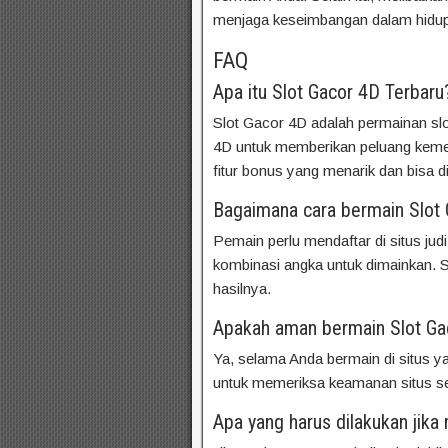
menjaga keseimbangan dalam hidu
FAQ
Apa itu Slot Gacor 4D Terbaru
Slot Gacor 4D adalah permainan sl
4D untuk memberikan peluang keme
fitur bonus yang menarik dan bisa di
Bagaimana cara bermain Slot
Pemain perlu mendaftar di situs jud
kombinasi angka untuk dimainkan. 
hasilnya.
Apakah aman bermain Slot Gac
Ya, selama Anda bermain di situs ya
untuk memeriksa keamanan situs se
Apa yang harus dilakukan jika