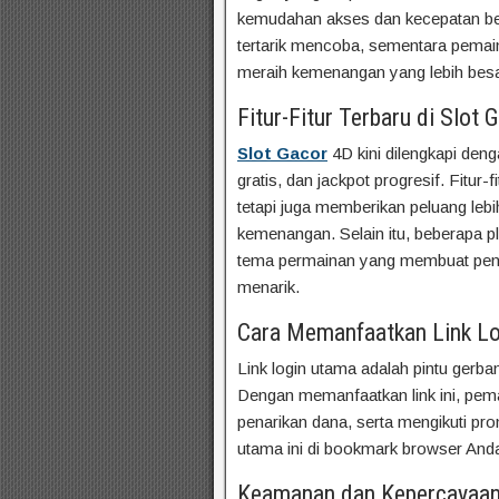
kemudahan akses dan kecepatan be
tertarik mencoba, sementara pemain
meraih kemenangan yang lebih besa
Fitur-Fitur Terbaru di Slot 
Slot Gacor
4D kini dilengkapi denga
gratis, dan jackpot progresif. Fitur
tetapi juga memberikan peluang leb
kemenangan. Selain itu, beberapa pl
tema permainan yang membuat peng
menarik.
Cara Memanfaatkan Link L
Link login utama adalah pintu gerb
Dengan memanfaatkan link ini, pem
penarikan dana, serta mengikuti pro
utama ini di bookmark browser And
Keamanan dan Kepercayaan 