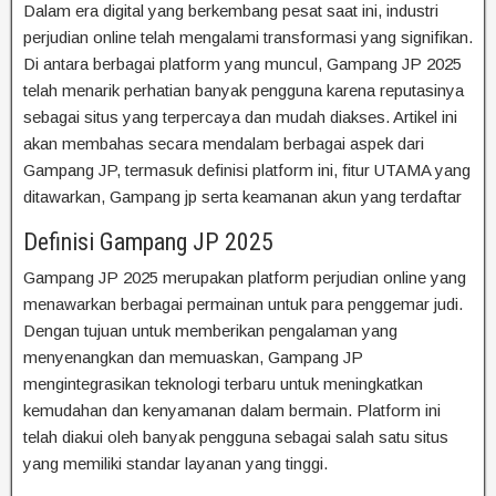
Dalam era digital yang berkembang pesat saat ini, industri
perjudian online telah mengalami transformasi yang signifikan.
Di antara berbagai platform yang muncul, Gampang JP 2025
telah menarik perhatian banyak pengguna karena reputasinya
sebagai situs yang terpercaya dan mudah diakses. Artikel ini
akan membahas secara mendalam berbagai aspek dari
Gampang JP, termasuk definisi platform ini, fitur UTAMA yang
ditawarkan, Gampang jp serta keamanan akun yang terdaftar
Definisi Gampang JP 2025
Gampang JP 2025 merupakan platform perjudian online yang
menawarkan berbagai permainan untuk para penggemar judi.
Dengan tujuan untuk memberikan pengalaman yang
menyenangkan dan memuaskan, Gampang JP
mengintegrasikan teknologi terbaru untuk meningkatkan
kemudahan dan kenyamanan dalam bermain. Platform ini
telah diakui oleh banyak pengguna sebagai salah satu situs
yang memiliki standar layanan yang tinggi.