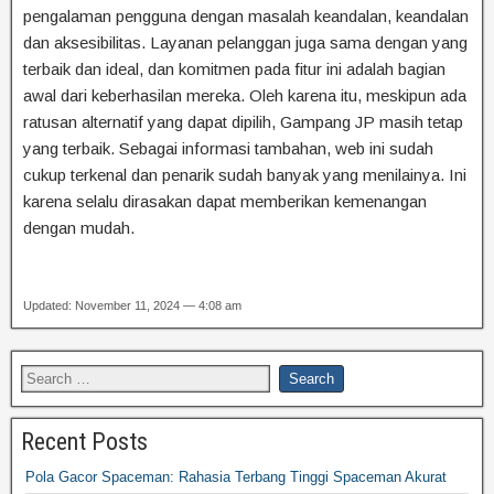
pengalaman pengguna dengan masalah keandalan, keandalan
dan aksesibilitas. Layanan pelanggan juga sama dengan yang
terbaik dan ideal, dan komitmen pada fitur ini adalah bagian
awal dari keberhasilan mereka. Oleh karena itu, meskipun ada
ratusan alternatif yang dapat dipilih, Gampang JP masih tetap
yang terbaik. Sebagai informasi tambahan, web ini sudah
cukup terkenal dan penarik sudah banyak yang menilainya. Ini
karena selalu dirasakan dapat memberikan kemenangan
dengan mudah.
Updated: November 11, 2024 — 4:08 am
Recent Posts
Pola Gacor Spaceman: Rahasia Terbang Tinggi Spaceman Akurat