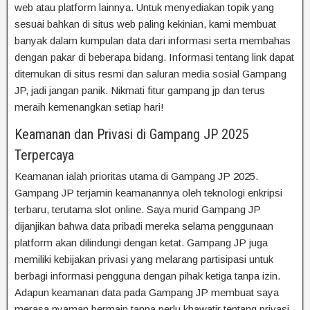
web atau platform lainnya. Untuk menyediakan topik yang
sesuai bahkan di situs web paling kekinian, kami membuat
banyak dalam kumpulan data dari informasi serta membahas
dengan pakar di beberapa bidang. Informasi tentang link dapat
ditemukan di situs resmi dan saluran media sosial Gampang
JP, jadi jangan panik. Nikmati fitur gampang jp dan terus
meraih kemenangkan setiap hari!
Keamanan dan Privasi di Gampang JP 2025
Terpercaya
Keamanan ialah prioritas utama di Gampang JP 2025.
Gampang JP terjamin keamanannya oleh teknologi enkripsi
terbaru, terutama slot online. Saya murid Gampang JP
dijanjikan bahwa data pribadi mereka selama penggunaan
platform akan dilindungi dengan ketat. Gampang JP juga
memiliki kebijakan privasi yang melarang partisipasi untuk
berbagi informasi pengguna dengan pihak ketiga tanpa izin.
Adapun keamanan data pada Gampang JP membuat saya
merasa nyaman bermain tanpa perlu khawatir tentang privasi