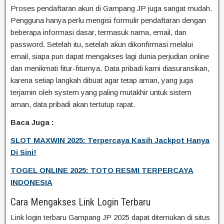
Proses pendaftaran akun di Gampang JP juga sangat mudah.
Pengguna hanya perlu mengisi formulir pendaftaran dengan
beberapa informasi dasar, termasuk nama, email, dan
password. Setelah itu, setelah akun dikonfirmasi melalui
email, siapa pun dapat mengakses lagi dunia perjudian online
dan menikmati fitur-fiturnya. Data pribadi kami diasuransikan,
karena setiap langkah dibuat agar tetap aman, yang juga
terjamin oleh system yang paling mutakhir untuk sistem
aman, data pribadi akan tertutup rapat.
Baca Juga :
SLOT MAXWIN 2025: Terpercaya Kasih Jackpot Hanya
Di Sini!
TOGEL ONLINE 2025: TOTO RESMI TERPERCAYA
INDONESIA
Cara Mengakses Link Login Terbaru
Link login terbaru Gampang JP 2025 dapat ditemukan di situs