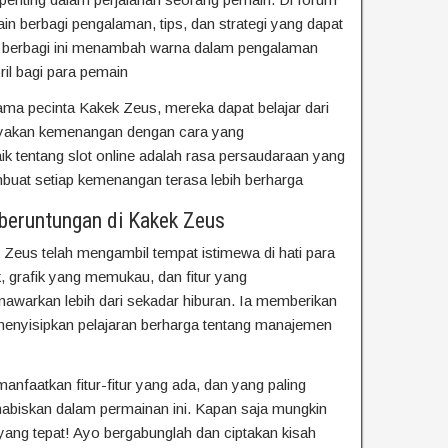
in berbagi pengalaman, tips, dan strategi yang dapat
erbagi ini menambah warna dalam pengalaman
l bagi para pemain
a pecinta Kakek Zeus, mereka dapat belajar dari
ayakan kemenangan dengan cara yang
ik tentang slot online adalah rasa persaudaraan yang
mbuat setiap kemenangan terasa lebih berharga
eruntungan di Kakek Zeus
ek Zeus telah mengambil tempat istimewa di hati para
 grafik yang memukau, dan fitur yang
awarkan lebih dari sekadar hiburan. Ia memberikan
 menyisipkan pelajaran berharga tentang manajemen
 manfaatkan fitur-fitur yang ada, dan yang paling
dihabiskan dalam permainan ini. Kapan saja mungkin
ang tepat! Ayo bergabunglah dan ciptakan kisah