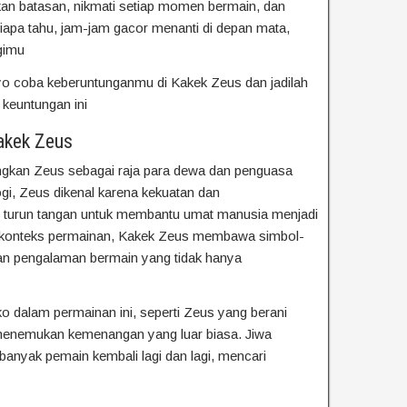
ukan batasan, nikmati setiap momen bermain, dan
iapa tahu, jam-jam gacor menanti di depan mata,
gimu
 Ayo coba keberuntunganmu di Kakek Zeus dan jadilah
 keuntungan ini
Kakek Zeus
kan Zeus sebagai raja para dewa dan penguasa
gi, Zeus dikenal karena kekuatan dan
g turun tangan untuk membantu umat manusia menjadi
am konteks permainan, Kakek Zeus membawa simbol-
rkan pengalaman bermain yang tidak hanya
o dalam permainan ini, seperti Zeus yang berani
 menemukan kemenangan yang luar biasa. Jiwa
banyak pemain kembali lagi dan lagi, mencari