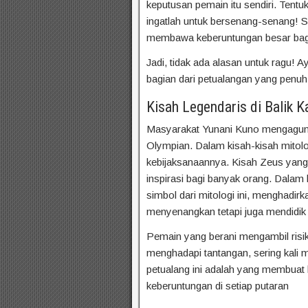
keputusan pemain itu sendiri. Tent
ingatlah untuk bersenang-senang! S
membawa keberuntungan besar ba
Jadi, tidak ada alasan untuk ragu!
bagian dari petualangan yang penuh
Kisah Legendaris di Balik 
Masyarakat Yunani Kuno mengagung
Olympian. Dalam kisah-kisah mitolo
kebijaksanaannya. Kisah Zeus yan
inspirasi bagi banyak orang. Dal
simbol dari mitologi ini, menghadi
menyenangkan tetapi juga mendidik
Pemain yang berani mengambil risik
menghadapi tantangan, sering kali
petualang ini adalah yang membuat 
keberuntungan di setiap putaran