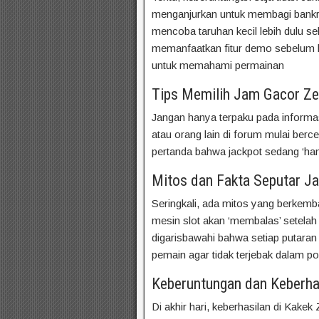
menganjurkan untuk membagi bankro
mencoba taruhan kecil lebih dulu se
memanfaatkan fitur demo sebelum 
untuk memahami permainan
Tips Memilih Jam Gacor Ze
Jangan hanya terpaku pada inform
atau orang lain di forum mulai berc
pertanda bahwa jackpot sedang ‘han
Mitos dan Fakta Seputar J
Seringkali, ada mitos yang berkemb
mesin slot akan ‘membalas’ setelah
digarisbawahi bahwa setiap putaran 
pemain agar tidak terjebak dalam pol
Keberuntungan dan Keberha
Di akhir hari, keberhasilan di Kak