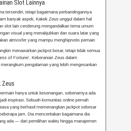
inan Slot Lainnya
 tersendiri, tetapi bagaimana perbandingannya
lam banyak aspek, Kakek Zeus unggul dalam hal
an slot lain cenderung mengandalkan tema umum
engan visual yang menakjubkan dan suara latar yang
akan atmosfer yang mampu menghipnotis pemain
ungkin menawarkan jackpot besar, tetapi tidak semua
ddess of Fortune’. Keberanian Zeus dalam
 merangkum pengalaman yang lebih mengesankan
k Zeus
ermain hanya untuk kesenangan, sebenarnya ada
adi inspirasi. Sebuah komunitas online pernah
biasa yang berhasil memenangkan jackpot sebesar
 beberapa jam. Dia menceritakan bagaimana dia
yang ada — dari pemilihan waktu hingga manajemen