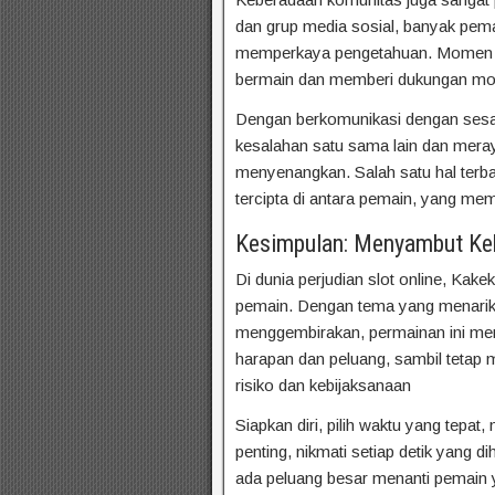
dan grup media sosial, banyak pema
memperkaya pengetahuan. Momen b
bermain dan memberi dukungan mori
Dengan berkomunikasi dengan sesam
kesalahan satu sama lain dan mer
menyenangkan. Salah satu hal terba
tercipta di antara pemain, yang me
Kesimpulan: Menyambut Keb
Di dunia perjudian slot online, Kak
pemain. Dengan tema yang menarik,
menggembirakan, permainan ini men
harapan dan peluang, sambil tetap
risiko dan kebijaksanaan
Siapkan diri, pilih waktu yang tepat,
penting, nikmati setiap detik yang 
ada peluang besar menanti pemain y