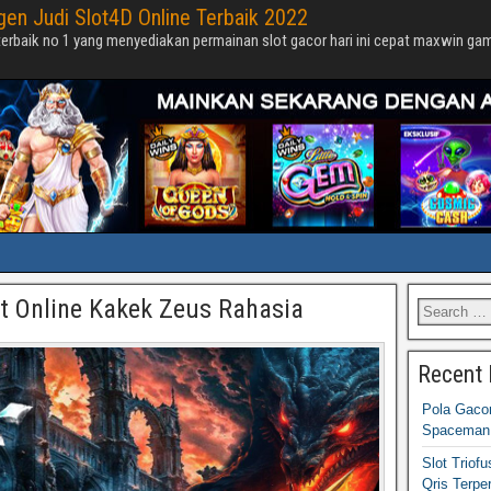
en Judi Slot4D Online Terbaik 2022
e terbaik no 1 yang menyediakan permainan slot gacor hari ini cepat maxwin g
t Online Kakek Zeus Rahasia
Recent 
Pola Gaco
Spaceman 
Slot Triof
Qris Terpe