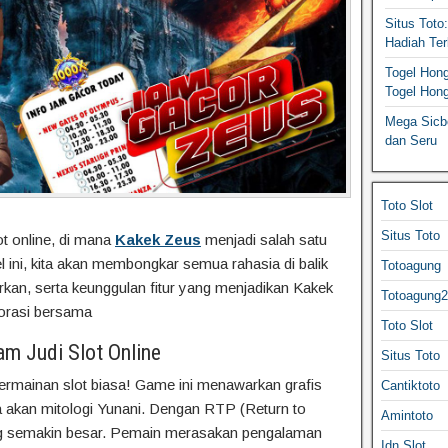
Situs Toto
Hadiah Ter
Togel Hong
Togel Hon
Mega Sicb
dan Seru
Toto Slot
Situs Toto
ot online, di mana
Kakek Zeus
menjadi salah satu
el ini, kita akan membongkar semua rahasia di balik
Totoagung
kan, serta keunggulan fitur yang menjadikan Kakek
Totoagung2
plorasi bersama
Toto Slot
m Judi Slot Online
Situs Toto
rmainan slot biasa! Game ini menawarkan grafis
Cantiktoto
akan mitologi Yunani. Dengan RTP (Return to
Amintoto
ang semakin besar. Pemain merasakan pengalaman
Idn Slot