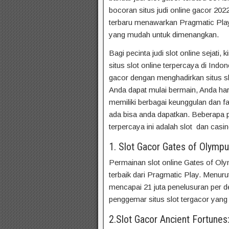
bocoran situs judi online gacor 202
terbaru menawarkan Pragmatic Play
yang mudah untuk dimenangkan.
Bagi pecinta judi slot online sejati,
situs slot online terpercaya di Indon
gacor dengan menghadirkan situs s
Anda dapat mulai bermain, Anda har
memiliki berbagai keunggulan dan fas
ada bisa anda dapatkan. Beberapa p
terpercaya ini adalah slot dan casi
1. Slot Gacor Gates of Olymp
Permainan slot online Gates of Olym
terbaik dari Pragmatic Play. Menu
mencapai 21 juta penelusuran per de
penggemar situs slot tergacor yan
2.Slot Gacor Ancient Fortunes