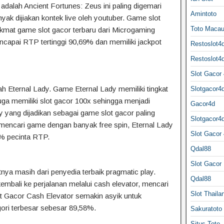
adalah Ancient Fortunes: Zeus ini paling digemari
Amintoto
yak dijiakan kontek live oleh youtuber. Game slot
Toto Maca
kmat game slot gacor terbaru dari Microgaming
capai RTP tertinggi 90,69% dan memiliki jackpot
Restoslot4
Restoslot4
Slot Gacor
ah Eternal Lady. Game Eternal Lady memiliki tingkat
Slotgacor4
uga memiliki slot gacor 100x sehingga menjadi
Gacor4d
y yang dijadikan sebagai game slot gacor paling
Slotgacor4
 mencari game dengan banyak free spin, Eternal Lady
Slot Gacor
3% pecinta RTP.
Qdal88
Slot Gacor
nya masih dari penyedia terbaik pragmatic play.
Qdal88
mbali ke perjalanan melalui cash elevator, mencari
Slot Thaila
lot Gacor Cash Elevator semakin asyik untuk
ri terbesar sebesar 89,58%.
Sakuratoto
Situs Toto