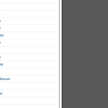
u
d
d
 4D
d
d
 4d
 Maxwin
nd