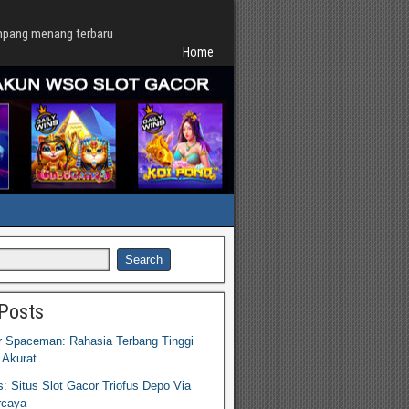
ampang menang terbaru
Home
Posts
r Spaceman: Rahasia Terbang Tinggi
Akurat
us: Situs Slot Gacor Triofus Depo Via
rcaya