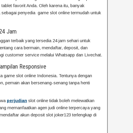
 tablet favorit Anda. Oleh karena itu, banyak
 sebagai penyedia game slot online termudah untuk
 24 Jam
ggan terbaik yang tersedia 24 jam sehari untuk
ntang cara bermain, mendaftar, deposit, dan
i customer service melalui Whatsapp dan Livechat.
ampilan Responsive
nta game slot online Indonesia. Tentunya dengan
tion, pemain akan bersenang-senang tanpa henti
hwa
perjudian
slot online tidak boleh melewatkan
ang memanfaatkan agen judi online terpercaya yang
mendaftar akun deposit slot joker123 terlengkap di