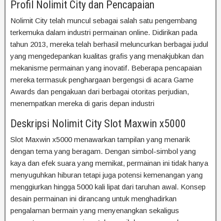
Profil Nolimit City dan Pencapaian
Nolimit City telah muncul sebagai salah satu pengembang
terkemuka dalam industri permainan online. Didirikan pada
tahun 2013, mereka telah berhasil meluncurkan berbagai judul
yang mengedepankan kualitas grafis yang menakjubkan dan
mekanisme permainan yang inovatif. Beberapa pencapaian
mereka termasuk penghargaan bergengsi di acara Game
Awards dan pengakuan dari berbagai otoritas perjudian,
menempatkan mereka di garis depan industri
Deskripsi Nolimit City Slot Maxwin x5000
Slot Maxwin x5000 menawarkan tampilan yang menarik
dengan tema yang beragam. Dengan simbol-simbol yang
kaya dan efek suara yang memikat, permainan ini tidak hanya
menyuguhkan hiburan tetapi juga potensi kemenangan yang
menggiurkan hingga 5000 kali lipat dari taruhan awal. Konsep
desain permainan ini dirancang untuk menghadirkan
pengalaman bermain yang menyenangkan sekaligus