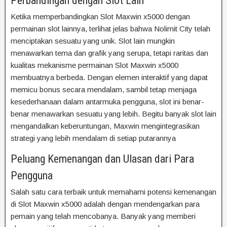
Perbandingan dengan Slot Lain
Ketika memperbandingkan Slot Maxwin x5000 dengan
permainan slot lainnya, terlihat jelas bahwa Nolimit City telah
menciptakan sesuatu yang unik. Slot lain mungkin
menawarkan tema dan grafik yang serupa, tetapi raritas dan
kualitas mekanisme permainan Slot Maxwin x5000
membuatnya berbeda. Dengan elemen interaktif yang dapat
memicu bonus secara mendalam, sambil tetap menjaga
kesederhanaan dalam antarmuka pengguna, slot ini benar-
benar menawarkan sesuatu yang lebih. Begitu banyak slot lain
mengandalkan keberuntungan, Maxwin mengintegrasikan
strategi yang lebih mendalam di setiap putarannya
Peluang Kemenangan dan Ulasan dari Para
Pengguna
Salah satu cara terbaik untuk memahami potensi kemenangan
di Slot Maxwin x5000 adalah dengan mendengarkan para
pemain yang telah mencobanya. Banyak yang memberi