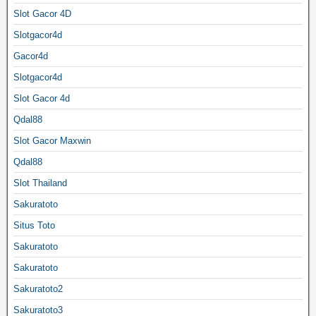
Slot Gacor 4D
Slotgacor4d
Gacor4d
Slotgacor4d
Slot Gacor 4d
Qdal88
Slot Gacor Maxwin
Qdal88
Slot Thailand
Sakuratoto
Situs Toto
Sakuratoto
Sakuratoto
Sakuratoto2
Sakuratoto3