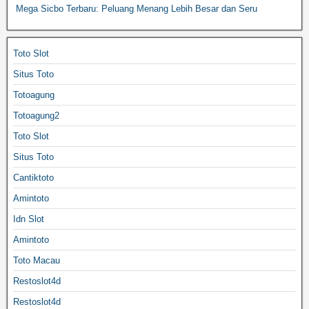
Mega Sicbo Terbaru: Peluang Menang Lebih Besar dan Seru
Toto Slot
Situs Toto
Totoagung
Totoagung2
Toto Slot
Situs Toto
Cantiktoto
Amintoto
Idn Slot
Amintoto
Toto Macau
Restoslot4d
Restoslot4d