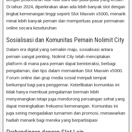
Di tahun 2024, diperkirakan akan ada lebih banyak slot dengan
tingkat kemenangan tinggi seperti Slot Maxwin x5000, menarik
minat lebih banyak pemain dan memperluas pasar permainan
online secara keseluruhan
Sosialisasi dan Komunitas Pemain Nolimit City
Dalam era digital yang semakin maju, sosialisasi antara
pemain sangat penting. Nolimit City telah menciptakan
platform di mana para pemain dapat berinteraksi, berbagi
pengalaman, dan tips dalam memainkan Slot Maxwin x5000.
Forum online dan grup media sosial menjadi tempat
berkumpul bagi para penggemar. Keterlibatan komunitas ini
tidak hanya membuat pengalaman bermain lebih
menyenangkan tetapi juga mendorong persaingan sehat yang
dapat meningkatkan frekuensi kemenangan. Komunitas ini
juga sering mengadakan turnamen dan promosi, menawarkan
hadiah menarik bagi mereka yang berpartisipasi