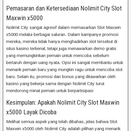
Pemasaran dan Ketersediaan Nolimit City Slot
Maxwin x5000
Nolimit City sangat agresif dalam memasarkan Slot Maxwin
x5000 melalui berbagai saluran. Dalam kampanye promosi
mereka, mereka tidak hanya menghadirkan slot tersebut di
situs kasino terkenal, tetapi juga menawarkan demo gratis
yang memungkinkan pemain untuk mencoba sebelum
bertaruh dengan uang nyata. Opsi ini sangat membantu untuk
menarik pemain baru yang mungkin ragu untuk mencoba slot
baru. Selain itu, promosi dan bonus yang ditawarkan oleh
kasino yang bekerja sama dengan Nolimit City turut
mendorong minat pemain untuk berpartisipasi
Kesimpulan: Apakah Nolimit City Slot Maxwin
x5000 Layak Dicoba
Melihat semua aspek yang telah dibahas, jelas bahwa Slot
Maxwin x5000 oleh Nolimit City adalah pilihan yang menarik