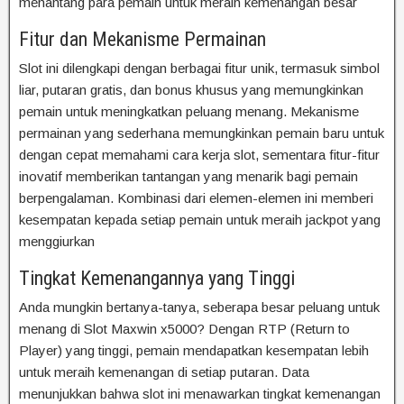
menantang para pemain untuk meraih kemenangan besar
Fitur dan Mekanisme Permainan
Slot ini dilengkapi dengan berbagai fitur unik, termasuk simbol
liar, putaran gratis, dan bonus khusus yang memungkinkan
pemain untuk meningkatkan peluang menang. Mekanisme
permainan yang sederhana memungkinkan pemain baru untuk
dengan cepat memahami cara kerja slot, sementara fitur-fitur
inovatif memberikan tantangan yang menarik bagi pemain
berpengalaman. Kombinasi dari elemen-elemen ini memberi
kesempatan kepada setiap pemain untuk meraih jackpot yang
menggiurkan
Tingkat Kemenangannya yang Tinggi
Anda mungkin bertanya-tanya, seberapa besar peluang untuk
menang di Slot Maxwin x5000? Dengan RTP (Return to
Player) yang tinggi, pemain mendapatkan kesempatan lebih
untuk meraih kemenangan di setiap putaran. Data
menunjukkan bahwa slot ini menawarkan tingkat kemenangan