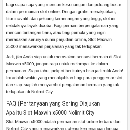
bagi siapa saja yang mencari kesenangan dan peluang besar
dalam permainan slot online. Dengan grafis menakjubkan,
fitur inovatif, dan peluang kemenangan yang tinggi, slot ini
setidaknya layak dicoba. Bagi pemain berpengalaman yang
mencari tantangan baru, atau bagi pemula yang ingin
merasakan serunya dunia perjudian online, Slot Maxwin
x5000 menawarkan perjalanan yang tak terlupakan
Jadi, jika Anda siap untuk merasakan sensasi bermain di Slot
Maxwin x5000, jangan ragu untuk melompat ke dalam
permainan. Siapa tahu, jackpot berikutnya bisa jadi milik Anda!
Ini adalah waktu yang menakjubkan bagi para penggemar slot,
dan siap-siaplah menyambut pengalaman bermain yang tak
terlupakan di Nolimit City
FAQ (Pertanyaan yang Sering Diajukan
Apa itu Slot Maxwin x5000 Nolimit City
Slot Maxwin x5000 adalah permainan slot online terbaru dari
Nolimit City yang menawarkan potensi kemenangan hingga