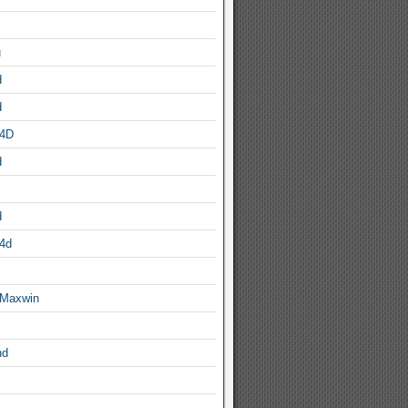
u
d
d
 4D
d
d
 4d
 Maxwin
nd