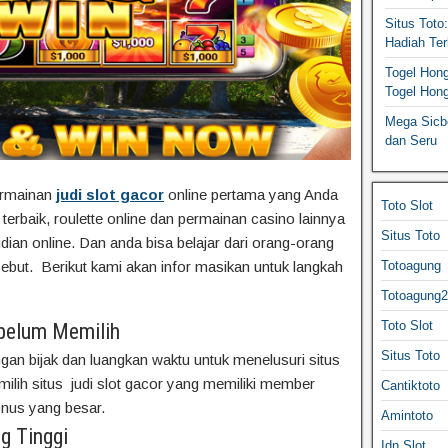
Situs Toto
Hadiah Ter
Togel Hong
Togel Hon
Mega Sicb
dan Seru
ermainan
judi slot gacor
online pertama yang Anda
Toto Slot
terbaik, roulette online dan permainan casino lainnya
Situs Toto
dian online. Dan anda bisa belajar dari orang-orang
Totoagung
but. Berikut kami akan infor masikan untuk langkah
Totoagung2
Toto Slot
ebelum Memilih
Situs Toto
an bijak dan luangkan waktu untuk menelusuri situs
ilih situs judi slot gacor yang memiliki member
Cantiktoto
onus yang besar.
Amintoto
g Tinggi
Idn Slot