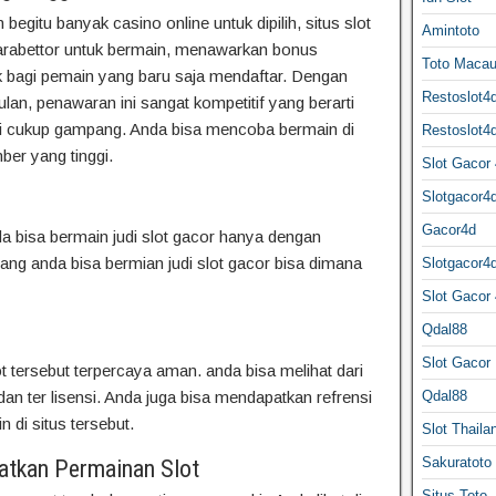
egitu banyak casino online untuk dipilih, situs slot
Amintoto
parabettor untuk bermain, menawarkan bonus
Toto Maca
 bagi pemain yang baru saja mendaftar. Dengan
Restoslot4
an, penawaran ini sangat kompetitif yang berarti
i cukup gampang. Anda bisa mencoba bermain di
Restoslot4
er yang tinggi.
Slot Gacor
Slotgacor4
Gacor4d
 bisa bermain judi slot gacor hanya dengan
ng anda bisa bermian judi slot gacor bisa dimana
Slotgacor4
Slot Gacor
Qdal88
Slot Gacor
ot tersebut terpercaya aman. anda bisa melihat dari
Qdal88
an ter lisensi. Anda juga bisa mendapatkan refrensi
 di situs tersebut.
Slot Thaila
Sakuratoto
atkan Permainan Slot
Situs Toto