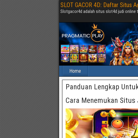
SLOT GACOR 4D: Daftar Situs Ag
Slotgacor4d adalah situs slot4d judi onlin
Home
Panduan Lengkap Untuk 
Cara Menemukan Situs J