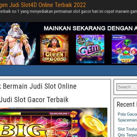
en Judi Slot4D Online Terbaik 2022
e terbaik no 1 yang menyediakan permainan slot gacor hari ini cepat maxwin g
Bermain Judi Slot Online
udi Slot Gacor Terbaik
Recent 
Pola Gaco
Spaceman 
Slot Triof
Qris Terpe