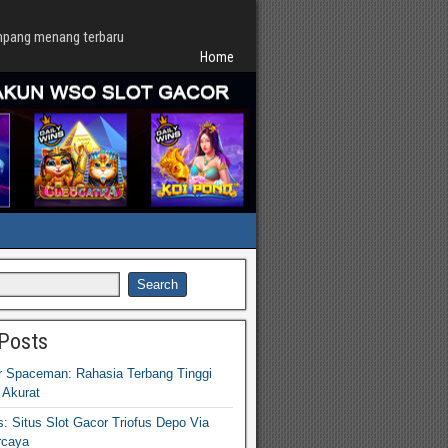
ampang menang terbaru
Home
Posts
r Spaceman: Rahasia Terbang Tinggi
Akurat
us: Situs Slot Gacor Triofus Depo Via
rcaya