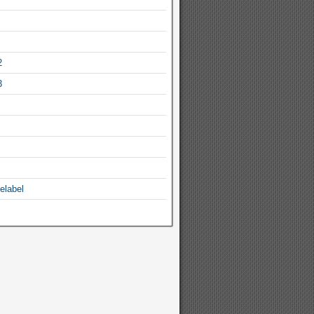
2
3
elabel