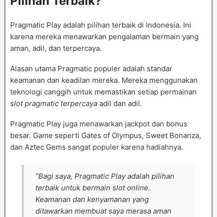
Pilihan Terbaik?
Pragmatic Play adalah pilihan terbaik di Indonesia. Ini
karena mereka menawarkan pengalaman bermain yang
aman, adil, dan terpercaya.
Alasan utama Pragmatic populer adalah standar
keamanan dan keadilan mereka. Mereka menggunakan
teknologi canggih untuk memastikan setiap permainan
slot pragmatic terpercaya
adil dan adil.
Pragmatic Play juga menawarkan jackpot dan bonus
besar. Game seperti Gates of Olympus, Sweet Bonanza,
dan Aztec Gems sangat populer karena hadiahnya.
“Bagi saya, Pragmatic Play adalah pilihan
terbaik untuk bermain slot online.
Keamanan dan kenyamanan yang
ditawarkan membuat saya merasa aman