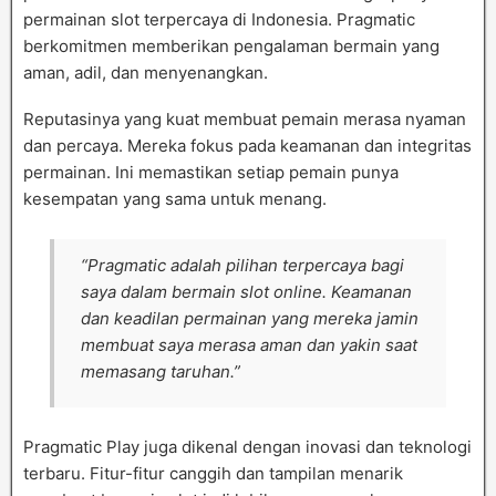
permainan slot terpercaya di Indonesia. Pragmatic
berkomitmen memberikan pengalaman bermain yang
aman, adil, dan menyenangkan.
Reputasinya yang kuat membuat pemain merasa nyaman
dan percaya. Mereka fokus pada keamanan dan integritas
permainan. Ini memastikan setiap pemain punya
kesempatan yang sama untuk menang.
“Pragmatic adalah pilihan terpercaya bagi
saya dalam bermain slot online. Keamanan
dan keadilan permainan yang mereka jamin
membuat saya merasa aman dan yakin saat
memasang taruhan.”
Pragmatic Play juga dikenal dengan inovasi dan teknologi
terbaru. Fitur-fitur canggih dan tampilan menarik