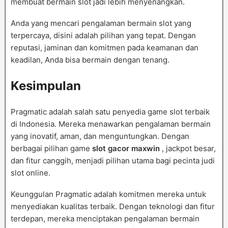
membuat bermain slot jadi lebih menyenangkan.
Anda yang mencari pengalaman bermain slot yang
terpercaya, disini adalah pilihan yang tepat. Dengan
reputasi, jaminan dan komitmen pada keamanan dan
keadilan, Anda bisa bermain dengan tenang.
Kesimpulan
Pragmatic adalah salah satu penyedia game slot terbaik
di Indonesia. Mereka menawarkan pengalaman bermain
yang inovatif, aman, dan menguntungkan. Dengan
berbagai pilihan game
slot gacor maxwin
, jackpot besar,
dan fitur canggih, menjadi pilihan utama bagi pecinta judi
slot online.
Keunggulan Pragmatic adalah komitmen mereka untuk
menyediakan kualitas terbaik. Dengan teknologi dan fitur
terdepan, mereka menciptakan pengalaman bermain