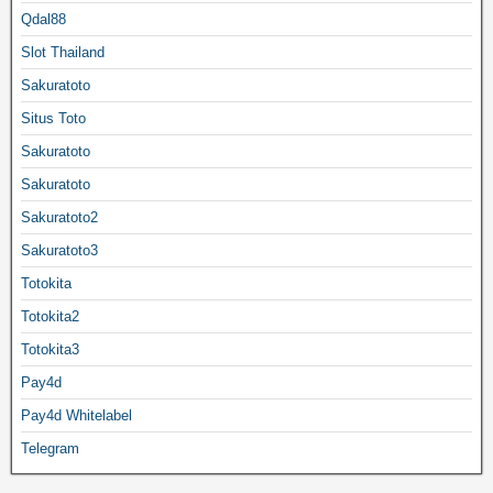
Qdal88
Slot Thailand
Sakuratoto
Situs Toto
Sakuratoto
Sakuratoto
Sakuratoto2
Sakuratoto3
Totokita
Totokita2
Totokita3
Pay4d
Pay4d Whitelabel
Telegram