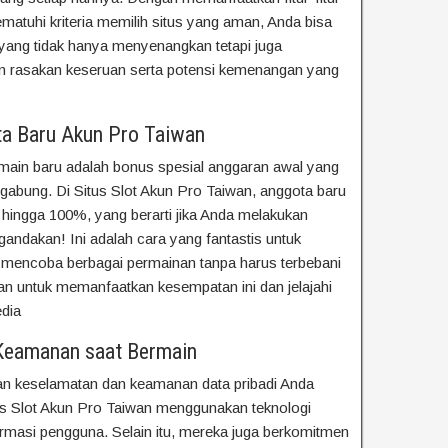
ematuhi kriteria memilih situs yang aman, Anda bisa
ang tidak hanya menyenangkan tetapi juga
an rasakan keseruan serta potensi kemenangan yang
ta Baru Akun Pro Taiwan
emain baru adalah bonus spesial anggaran awal yang
gabung. Di Situs Slot Akun Pro Taiwan, anggota baru
hingga 100%, yang berarti jika Anda melakukan
andakan! Ini adalah cara yang fantastis untuk
 mencoba berbagai permainan tanpa harus terbebani
an untuk memanfaatkan kesempatan ini dan jelajahi
dia
Keamanan saat Bermain
kan keselamatan dan keamanan data pribadi Anda
tus Slot Akun Pro Taiwan menggunakan teknologi
nformasi pengguna. Selain itu, mereka juga berkomitmen