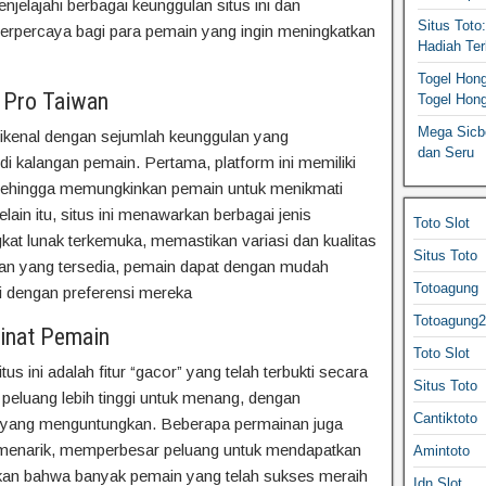
enjelajahi berbagai keunggulan situs ini dan
Situs Toto
 terpercaya bagi para pemain yang ingin meningkatkan
Hadiah Ter
Togel Hong
n Pro Taiwan
Togel Hon
Mega Sicb
ikenal dengan sejumlah keunggulan yang
dan Seru
i kalangan pemain. Pertama, platform ini memiliki
sehingga memungkinkan pemain untuk menikmati
ain itu, situs ini menawarkan berbagai jenis
Toto Slot
kat lunak terkemuka, memastikan variasi dan kualitas
Situs Toto
han yang tersedia, pemain dapat dengan mudah
Totoagung
 dengan preferensi mereka
Totoagung2
Minat Pemain
Toto Slot
tus ini adalah fitur “gacor” yang telah terbukti secara
Situs Toto
 peluang lebih tinggi untuk menang, dengan
Cantiktoto
) yang menguntungkan. Beberapa permainan juga
 menarik, memperbesar peluang untuk mendapatkan
Amintoto
an bahwa banyak pemain yang telah sukses meraih
Idn Slot