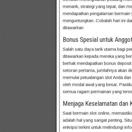
menarik, strategi yang tepat, dan m
mendapatkan pengalaman bermain y
menguntungkan. Cobalah hari ini d
ditawarkan
Bonus Spesial untuk Anggo
Salah satu daya tarik utama bagi p
ditawarkan kepada mereka yang ber
berhak mendapatkan bonus deposit 
setoran pertama, jumlahnya akan dig
memulai petualangan slot Anda dan
oleh modal awal yang besar. Pastik
semua ragam permainan yang terse
Menjaga Keselamatan dan 
Saat bermain slot online, memasti
adalah hal yang sangat penting. Si
enkripsi terkini untuk melindungi i