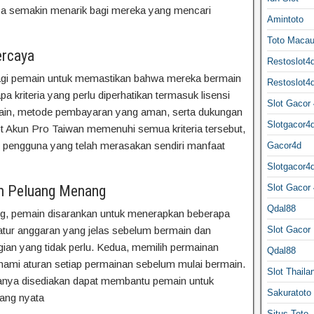
nnya semakin menarik bagi mereka yang mencari
Amintoto
Toto Maca
ercaya
Restoslot4
 bagi pemain untuk memastikan bahwa mereka bermain
Restoslot4
a kriteria yang perlu diperhatikan termasuk lisensi
Slot Gacor
n lain, metode pembayaran yang aman, serta dukungan
Slotgacor4
ot Akun Pro Taiwan memenuhi semua kriteria tersebut,
ri pengguna yang telah merasakan sendiri manfaat
Gacor4d
Slotgacor4
an Peluang Menang
Slot Gacor
Qdal88
g, pemain disarankan untuk menerapkan beberapa
atur anggaran yang jelas sebelum bermain dan
Slot Gacor
ugian yang tidak perlu. Kedua, memilih permainan
Qdal88
ami aturan setiap permainan sebelum mulai bermain.
Slot Thaila
anya disediakan dapat membantu pemain untuk
Sakuratoto
ang nyata
Situs Toto