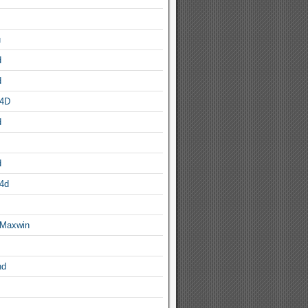
u
d
d
 4D
d
d
 4d
 Maxwin
nd