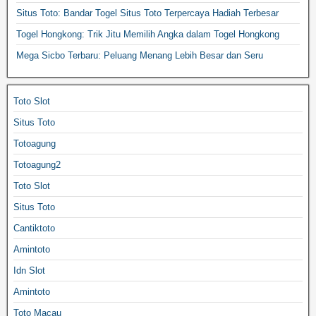
Situs Toto: Bandar Togel Situs Toto Terpercaya Hadiah Terbesar
Togel Hongkong: Trik Jitu Memilih Angka dalam Togel Hongkong
Mega Sicbo Terbaru: Peluang Menang Lebih Besar dan Seru
Toto Slot
Situs Toto
Totoagung
Totoagung2
Toto Slot
Situs Toto
Cantiktoto
Amintoto
Idn Slot
Amintoto
Toto Macau