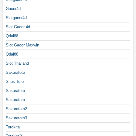
Gacor4d
Slotgacor4d
Slot Gacor 4d
Qdal88
Slot Gacor Maxwin
Qdal88
Slot Thailand
Sakuratoto
Situs Toto
Sakuratoto
Sakuratoto
Sakuratoto2
Sakuratoto3
Totokita