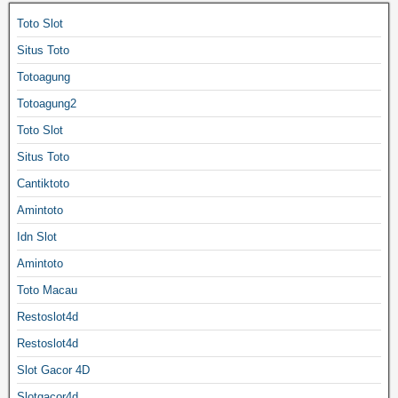
Toto Slot
Situs Toto
Totoagung
Totoagung2
Toto Slot
Situs Toto
Cantiktoto
Amintoto
Idn Slot
Amintoto
Toto Macau
Restoslot4d
Restoslot4d
Slot Gacor 4D
Slotgacor4d