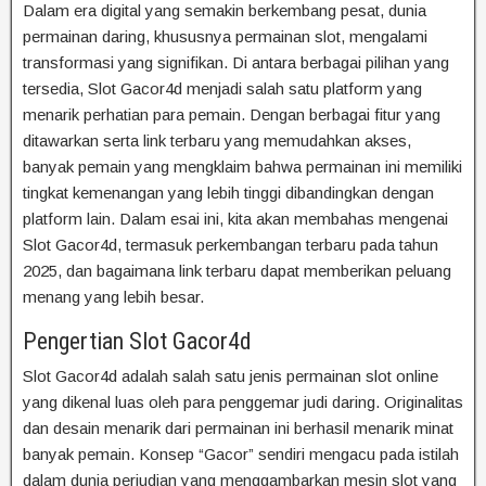
Dalam era digital yang semakin berkembang pesat, dunia
permainan daring, khususnya permainan slot, mengalami
transformasi yang signifikan. Di antara berbagai pilihan yang
tersedia, Slot Gacor4d menjadi salah satu platform yang
menarik perhatian para pemain. Dengan berbagai fitur yang
ditawarkan serta link terbaru yang memudahkan akses,
banyak pemain yang mengklaim bahwa permainan ini memiliki
tingkat kemenangan yang lebih tinggi dibandingkan dengan
platform lain. Dalam esai ini, kita akan membahas mengenai
Slot Gacor4d, termasuk perkembangan terbaru pada tahun
2025, dan bagaimana link terbaru dapat memberikan peluang
menang yang lebih besar.
Pengertian Slot Gacor4d
Slot Gacor4d adalah salah satu jenis permainan slot online
yang dikenal luas oleh para penggemar judi daring. Originalitas
dan desain menarik dari permainan ini berhasil menarik minat
banyak pemain. Konsep “Gacor” sendiri mengacu pada istilah
dalam dunia perjudian yang menggambarkan mesin slot yang