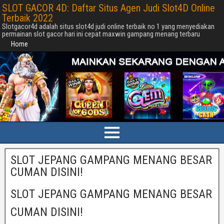
SLOT GACOR 4D: Daftar Situs Agen Judi Slot4D Online
Terbaik 2022
Slotgacor4d adalah situs slot4d judi online terbaik no 1 yang menyediakan
permainan slot gacor hari ini cepat maxwin gampang menang terbaru
Home
SLOT JEPANG GAMPANG MENANG BESAR
CUMAN DISINI!
SLOT JEPANG GAMPANG MENANG BESAR
CUMAN DISINI!