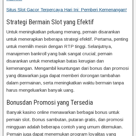
Situs Slot Gacor Terpercaya Hari Ini: Pemberi Kemenangan!
Strategi Bermain Slot yang Efektif
Untuk meningkatkan peluang menang, pemain disarankan
untuk menerapkan beberapa strategi efektif. Pertama, penting
untuk memilih mesin dengan RTP tinggi. Selanjutnya,
manajemen bankroll yang baik sangat crucial; pemain
disarankan untuk menetapkan batas kerugian dan
kemenangan. Mengambil keuntungan dari bonus dan promosi
yang ditawarkan juga dapat memberi dorongan tambahan
dalam permainan, serta meningkatkan waktu bermain tanpa
harus mengeluarkan banyak uang.
Bonusdan Promosi yang Tersedia
Banyak kasino online menawarkan berbagai bonus untuk
pemain slot. Bonus sambutan, putaran gratis, dan promosi
mingguan adalah beberapa contoh yang umum ditemukan.
Pemain juga dapat menemukan program loyalitas yang