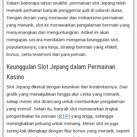
Dalam beberapa tahun terakhir, permainan slot Jepang telah
menarik perhatian banyak penggemar judi di seluruh dunia.
Dengan desain yang menawan dan mekanisme permainan
yang menarik, slot ini menawarkan pengalaman bermain yang
menyenangkan dan menguntungkan. Artikel ini akan
mengupas secara mendalam mengenai keunggulan slot,
popularitasnya, cara kerja, strategi bermain yang efektif,
bonus, serta testimoni dari para pemain.
Keunggulan Slot Jepang dalam Permainan
Kasino
Slot Jepang dikenal dengan keunikan dan kreativitasnya. Dari
grafik yang menakjubkan hingga alur cerita yang menarik,
setiap mesin slot dirancang untuk memberikan pengalaman
yang imersif. Selain itu, banyak slot menawarkan tingkat
pengembalian ke pemain (
RTP
) yang tinggi, sehingga
meningkatkan peluang untuk menang. Mesin slot ini juga
sering kali dilengkapi dengan fitur bonus yang menarik, seperti