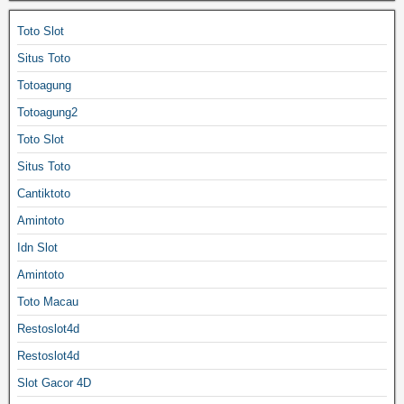
Toto Slot
Situs Toto
Totoagung
Totoagung2
Toto Slot
Situs Toto
Cantiktoto
Amintoto
Idn Slot
Amintoto
Toto Macau
Restoslot4d
Restoslot4d
Slot Gacor 4D