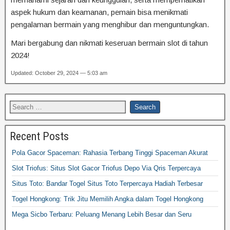
aspek hukum dan keamanan, pemain bisa menikmati
pengalaman bermain yang menghibur dan menguntungkan.
Mari bergabung dan nikmati keseruan bermain slot di tahun
2024!
Updated: October 29, 2024 — 5:03 am
Recent Posts
Pola Gacor Spaceman: Rahasia Terbang Tinggi Spaceman Akurat
Slot Triofus: Situs Slot Gacor Triofus Depo Via Qris Terpercaya
Situs Toto: Bandar Togel Situs Toto Terpercaya Hadiah Terbesar
Togel Hongkong: Trik Jitu Memilih Angka dalam Togel Hongkong
Mega Sicbo Terbaru: Peluang Menang Lebih Besar dan Seru