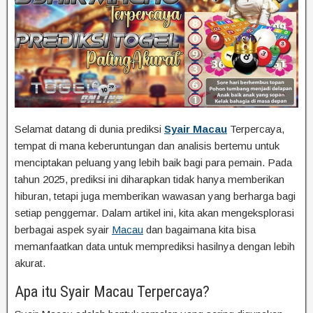
Selamat datang di dunia prediksi
Syair Macau
Terpercaya,
tempat di mana keberuntungan dan analisis bertemu untuk
menciptakan peluang yang lebih baik bagi para pemain. Pada
tahun 2025, prediksi ini diharapkan tidak hanya memberikan
hiburan, tetapi juga memberikan wawasan yang berharga bagi
setiap penggemar. Dalam artikel ini, kita akan mengeksplorasi
berbagai aspek syair
Macau
dan bagaimana kita bisa
memanfaatkan data untuk memprediksi hasilnya dengan lebih
akurat.
Apa itu Syair Macau Terpercaya?