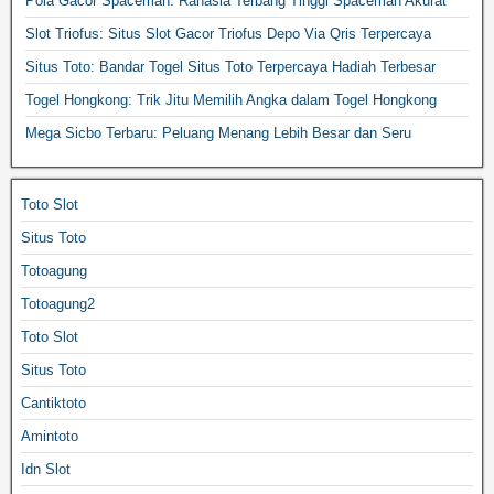
Pola Gacor Spaceman: Rahasia Terbang Tinggi Spaceman Akurat
Slot Triofus: Situs Slot Gacor Triofus Depo Via Qris Terpercaya
Situs Toto: Bandar Togel Situs Toto Terpercaya Hadiah Terbesar
Togel Hongkong: Trik Jitu Memilih Angka dalam Togel Hongkong
Mega Sicbo Terbaru: Peluang Menang Lebih Besar dan Seru
Toto Slot
Situs Toto
Totoagung
Totoagung2
Toto Slot
Situs Toto
Cantiktoto
Amintoto
Idn Slot