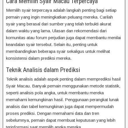
Cara Memilih Syair Macau Terpercaya
Memilih syair terpercaya adalah langkah penting bagi setiap
pemain yang ingin meningkatkan peluang mereka. Carilah
syair yang berasal dari sumber yang telah terbukti akurat
dalam waktu yang lama. Ulasan dan rekomendasi dari
komunitas atau forum perjudian juga dapat membantu menilai
keandalan syair tersebut. Selain itu, penting untuk
membandingkan beberapa syair sekaligus untuk melihat
konsistensi dalam prediksi mereka.
Teknik Analisis dalam Prediksi
Teknik analisis adalah aspek penting dalam memprediksi hasil
Syair Macau. Banyak pemain menggunakan metode statistik,
seperti analisis pola angka, untuk membantu mereka
memahami kemungkinan hasil. Penggunaan perangkat lunak
analisis dan tabel kemungkinan juga dapat mempermudah
proses prediksi. Dengan memahami data dan tren
sebelumnya, pemain dapat membuat keputusan yang lebih
terinformasi saat memilih angka mereka.