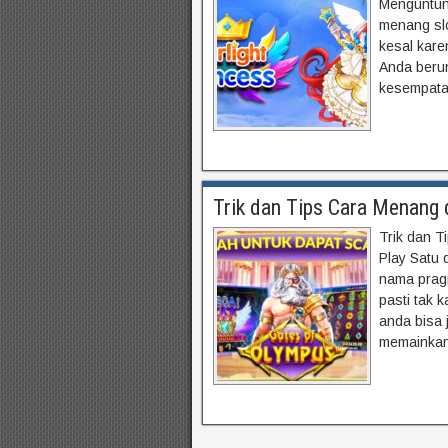
Menguntun
menang slo
kesal kare
Anda berun
kesempatan
Trik dan Tips Cara Menang 
Trik dan T
Play Satu 
nama pragma
pasti tak 
anda bisa 
memainkan 