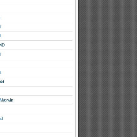
u
d
d
 4D
d
d
 4d
 Maxwin
nd