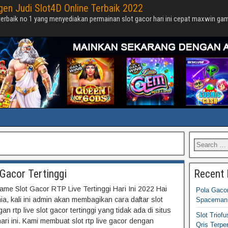
en Judi Slot4D Online Terbaik 2022
e terbaik no 1 yang menyediakan permainan slot gacor hari ini cepat maxwin g
Gacor Tertinggi
Recent 
me Slot Gacor RTP Live Tertinggi Hari Ini 2022 Hai
Pola Gaco
nia, kali ini admin akan membagikan cara daftar slot
Spaceman 
an rtp live slot gacor tertinggi yang tidak ada di situs
Slot Triof
ri ini. Kami membuat slot rtp live gacor dengan
Qris Terpe