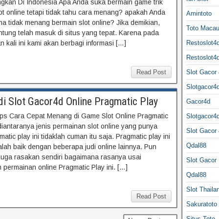
gkan Di Indonesia Apa Anda suka bermain game trik
t online tetapi tidak tahu cara menang? apakah Anda
Amintoto
na tidak menang bermain slot online? Jika demikian,
Toto Maca
tung telah masuk di situs yang tepat. Karena pada
 kali ini kami akan berbagi informasi […]
Restoslot4
Restoslot4
Read Post
Slot Gacor
Slotgacor4
di Slot Gacor4d Online Pragmatic Play
Gacor4d
ips Cara Cepat Menang di Game Slot Online Pragmatic
Slotgacor4
diantaranya jenis permainan slot online yang punya
Slot Gacor
tic play ini tidaklah cuman itu saja. Pragmatic play ini
Qdal88
kalah baik dengan beberapa judi online lainnya. Pun
juga rasakan sendiri bagaimana rasanya usai
Slot Gacor
permainan online Pragmatic Play ini. […]
Qdal88
Slot Thaila
Read Post
Sakuratoto
Situs Toto