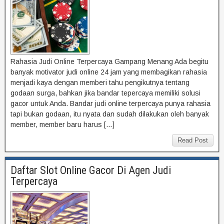
Rahasia Judi Online Terpercaya Gampang Menang Ada begitu
banyak motivator judi online 24 jam yang membagikan rahasia
menjadi kaya dengan memberi tahu pengikutnya tentang
godaan surga, bahkan jika bandar tepercaya memiliki solusi
gacor untuk Anda. Bandar judi online terpercaya punya rahasia
tapi bukan godaan, itu nyata dan sudah dilakukan oleh banyak
member, member baru harus […]
Read Post
Daftar Slot Online Gacor Di Agen Judi
Terpercaya