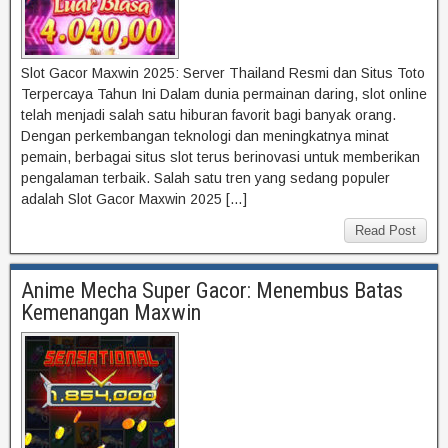
Slot Gacor Maxwin 2025: Server Thailand Resmi dan Situs Toto
Terpercaya Tahun Ini Dalam dunia permainan daring, slot online
telah menjadi salah satu hiburan favorit bagi banyak orang.
Dengan perkembangan teknologi dan meningkatnya minat
pemain, berbagai situs slot terus berinovasi untuk memberikan
pengalaman terbaik. Salah satu tren yang sedang populer
adalah Slot Gacor Maxwin 2025 […]
Read Post
Anime Mecha Super Gacor: Menembus Batas
Kemenangan Maxwin