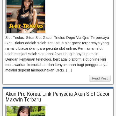
Slot Triofus: Situs Slot Gacor Triofus Depo Via Qris Terpercaya
Slot Triofus adalah salah satu situs slot gacor terpercaya yang
ramai dibiacarakan para pecinta slot online. Permainan slot
telah menjadi salah satu opsi favorit bagi banyak pemain.
Dengan kemajuan teknologi, berbagai platform slot online kini
menawarkan kemudahan dan kenyamanan bagi penggunanya
melalui deposit menggunakan QRIS, […]
Read Post
Akun Pro Korea: Link Penyedia Akun Slot Gacor
Maxwin Terbaru