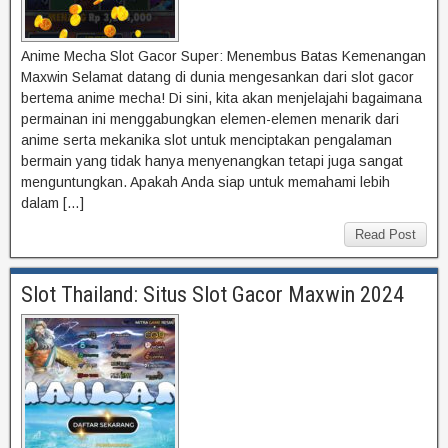
Anime Mecha Slot Gacor Super: Menembus Batas Kemenangan
Maxwin Selamat datang di dunia mengesankan dari slot gacor
bertema anime mecha! Di sini, kita akan menjelajahi bagaimana
permainan ini menggabungkan elemen-elemen menarik dari
anime serta mekanika slot untuk menciptakan pengalaman
bermain yang tidak hanya menyenangkan tetapi juga sangat
menguntungkan. Apakah Anda siap untuk memahami lebih
dalam […]
Read Post
Slot Thailand: Situs Slot Gacor Maxwin 2024