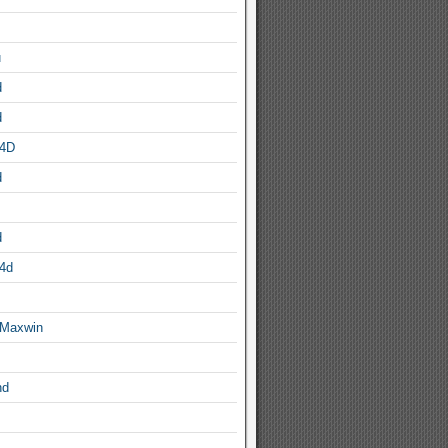
u
d
d
 4D
d
d
 4d
 Maxwin
nd