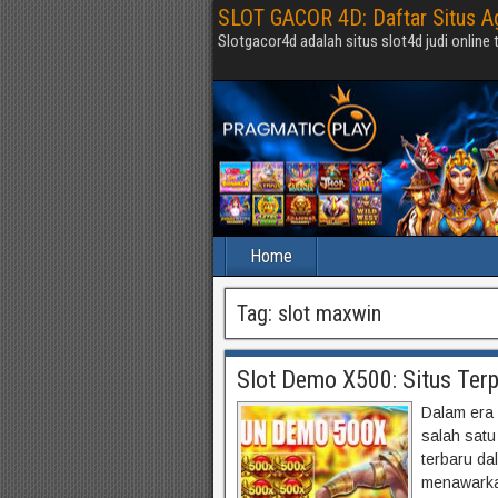
SLOT GACOR 4D: Daftar Situs Ag
Slotgacor4d adalah situs slot4d judi onlin
Home
Tag:
slot maxwin
Slot Demo X500: Situs Terp
Dalam era d
salah satu
terbaru da
menawarka