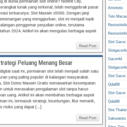
 di dunia permainan slot online? Nolimit City,
erangkat lunak yang terkenal, telah menggebrak pasar
Amintoto
vasi terbarunya: Slot Maxwin x5000. Dengan janji
Toto Maca
kemenangan yang menggiurkan, slot ini menjadi topik
kalangan penggemar perjudian online, terutama
Restoslot4
tahun 2024. Artikel ini akan mengulas berbagai aspek
Restoslot4
Slot Gacor
Read Post
Slotgacor4
Gacor4d
trategi Peluang Menang Besar
Slotgacor4
igital saat ini, permainan slot telah menjadi salah satu
Slot Gacor
uran yang paling populer di kalangan masyarakat.
, Slot Demo Maxwin Gratis menawarkan kesempatan
Qdal88
in untuk merasakan pengalaman slot tanpa harus
Slot Gacor
an uang. Artikel ini akan membahas berbagai aspek
nan ini, termasuk strategi, keuntungan, fitur menarik,
Qdal88
is risiko yang dapat […]
Slot Thaila
Read Post
Sakuratoto
Situs Toto