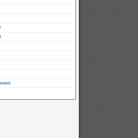
2
3
elabel