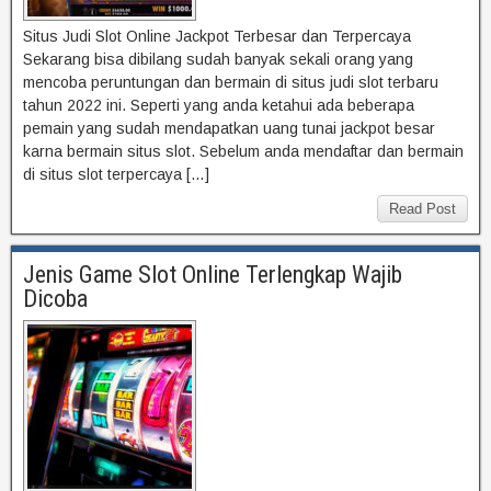
Situs Judi Slot Online Jackpot Terbesar dan Terpercaya
Sekarang bisa dibilang sudah banyak sekali orang yang
mencoba peruntungan dan bermain di situs judi slot terbaru
tahun 2022 ini. Seperti yang anda ketahui ada beberapa
pemain yang sudah mendapatkan uang tunai jackpot besar
karna bermain situs slot. Sebelum anda mendaftar dan bermain
di situs slot terpercaya […]
Read Post
Jenis Game Slot Online Terlengkap Wajib
Dicoba