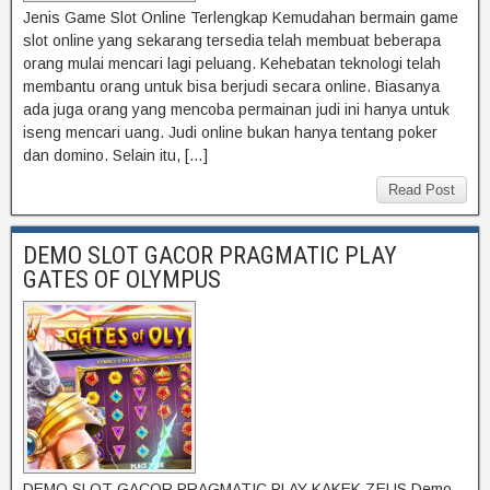
Jenis Game Slot Online Terlengkap Kemudahan bermain game
slot online yang sekarang tersedia telah membuat beberapa
orang mulai mencari lagi peluang. Kehebatan teknologi telah
membantu orang untuk bisa berjudi secara online. Biasanya
ada juga orang yang mencoba permainan judi ini hanya untuk
iseng mencari uang. Judi online bukan hanya tentang poker
dan domino. Selain itu, […]
Read Post
DEMO SLOT GACOR PRAGMATIC PLAY
GATES OF OLYMPUS
DEMO SLOT GACOR PRAGMATIC PLAY KAKEK ZEUS Demo