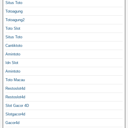
Situs Toto
Totoagung
Totoagung2
Toto Slot
Situs Toto
Cantiktoto
Amintoto
Idn Slot
Amintoto
Toto Macau
Restoslot4d
Restoslot4d
Slot Gacor 4D
Slotgacor4d
Gacor4d