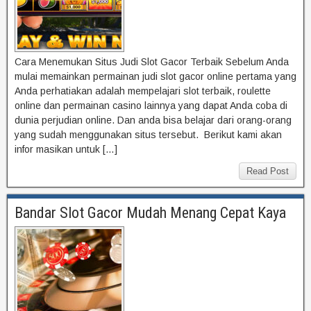
Cara Menemukan Situs Judi Slot Gacor Terbaik Sebelum Anda
mulai memainkan permainan judi slot gacor online pertama yang
Anda perhatiakan adalah mempelajari slot terbaik, roulette
online dan permainan casino lainnya yang dapat Anda coba di
dunia perjudian online. Dan anda bisa belajar dari orang-orang
yang sudah menggunakan situs tersebut. Berikut kami akan
infor masikan untuk […]
Read Post
Bandar Slot Gacor Mudah Menang Cepat Kaya