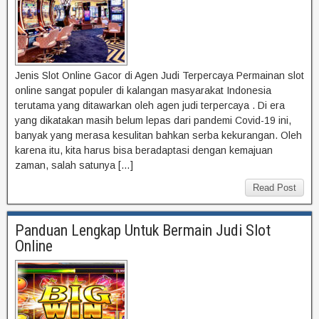
Jenis Slot Online Gacor di Agen Judi Terpercaya Permainan slot
online sangat populer di kalangan masyarakat Indonesia
terutama yang ditawarkan oleh agen judi terpercaya . Di era
yang dikatakan masih belum lepas dari pandemi Covid-19 ini,
banyak yang merasa kesulitan bahkan serba kekurangan. Oleh
karena itu, kita harus bisa beradaptasi dengan kemajuan
zaman, salah satunya […]
Read Post
Panduan Lengkap Untuk Bermain Judi Slot
Online