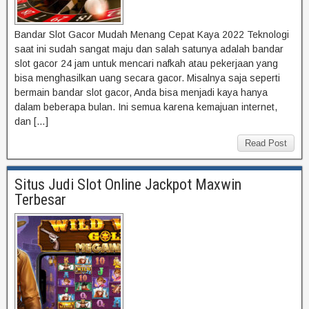
Bandar Slot Gacor Mudah Menang Cepat Kaya 2022 Teknologi
saat ini sudah sangat maju dan salah satunya adalah bandar
slot gacor 24 jam untuk mencari nafkah atau pekerjaan yang
bisa menghasilkan uang secara gacor. Misalnya saja seperti
bermain bandar slot gacor, Anda bisa menjadi kaya hanya
dalam beberapa bulan. Ini semua karena kemajuan internet,
dan […]
Read Post
Situs Judi Slot Online Jackpot Maxwin
Terbesar