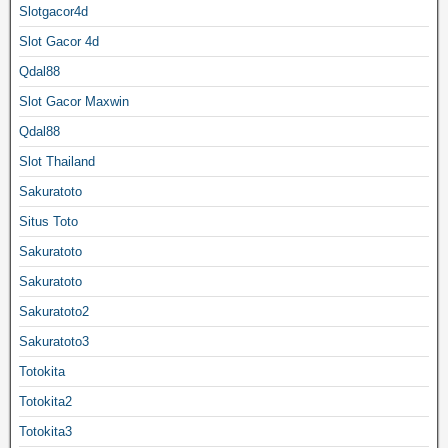
Slotgacor4d
Slot Gacor 4d
Qdal88
Slot Gacor Maxwin
Qdal88
Slot Thailand
Sakuratoto
Situs Toto
Sakuratoto
Sakuratoto
Sakuratoto2
Sakuratoto3
Totokita
Totokita2
Totokita3