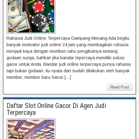
Rahasia Judi Online Terpercaya Gampang Menang Ada begitu
banyak motivator judi online 24 jam yang membagikan rahasia
menjadi kaya dengan memberi tahu pengikutnya tentang
godaan surga, bahkan jika bandar tepercaya memiliki solusi
gacor untuk Anda. Bandar judi online terpercaya punya rahasia
tapi bukan godaan, itu nyata dan sudah dilakukan oleh banyak
member, member baru harus […]
Read Post
Daftar Slot Online Gacor Di Agen Judi
Terpercaya