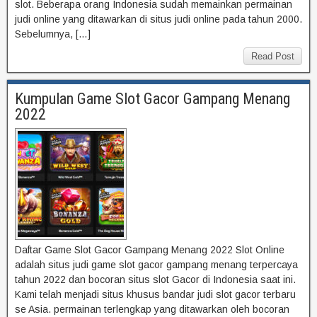
slot. Beberapa orang Indonesia sudah memainkan permainan
judi online yang ditawarkan di situs judi online pada tahun 2000.
Sebelumnya, […]
Read Post
Kumpulan Game Slot Gacor Gampang Menang
2022
Daftar Game Slot Gacor Gampang Menang 2022 Slot Online
adalah situs judi game slot gacor gampang menang terpercaya
tahun 2022 dan bocoran situs slot Gacor di Indonesia saat ini.
Kami telah menjadi situs khusus bandar judi slot gacor terbaru
se Asia. permainan terlengkap yang ditawarkan oleh bocoran