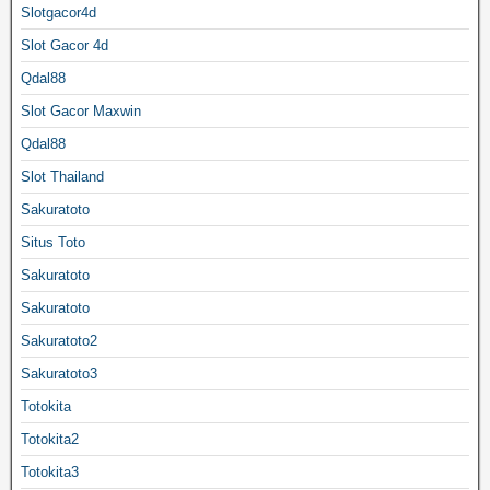
Slotgacor4d
Slot Gacor 4d
Qdal88
Slot Gacor Maxwin
Qdal88
Slot Thailand
Sakuratoto
Situs Toto
Sakuratoto
Sakuratoto
Sakuratoto2
Sakuratoto3
Totokita
Totokita2
Totokita3