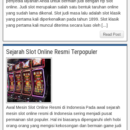
penyedia layanan Anda untuk bermain judi dengan rtp slot
online. Judi slot merupakan salah satu bentuk taruhan online
yang sudah lama dikenal. Slot judi masa lalu adalah slot klasik
yang pertama kali diperkenalkan pada tahun 1899. Slot klasik
yang pertama kali muncul diterima secara luas oleh […]
Read Post
Sejarah Slot Online Resmi Terpopuler
Awal Mesin Slot Online Resmi di Indonesia Pada awal sejarah
mesin slot online resmi di Indonesia sering menjadi pusat
permainan slot populer. Hal ini biasanya dipengaruhi oleh hobi
orang-orang yang mengisi kekosongan dan bermain game judi