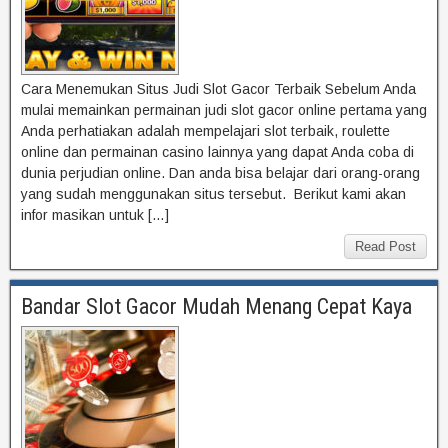
Cara Menemukan Situs Judi Slot Gacor Terbaik Sebelum Anda
mulai memainkan permainan judi slot gacor online pertama yang
Anda perhatiakan adalah mempelajari slot terbaik, roulette
online dan permainan casino lainnya yang dapat Anda coba di
dunia perjudian online. Dan anda bisa belajar dari orang-orang
yang sudah menggunakan situs tersebut. Berikut kami akan
infor masikan untuk […]
Read Post
Bandar Slot Gacor Mudah Menang Cepat Kaya