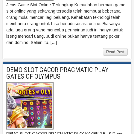
Jenis Game Slot Online Terlengkap Kemudahan bermain game
slot online yang sekarang tersedia telah membuat beberapa
orang mulai mencari lagi peluang. Kehebatan teknologi telah
membantu orang untuk bisa berjudi secara online. Biasanya
ada juga orang yang mencoba permainan judi ini hanya untuk
iseng mencari uang. Judi online bukan hanya tentang poker
dan domino. Selain itu, […]
Read Post
DEMO SLOT GACOR PRAGMATIC PLAY
GATES OF OLYMPUS
DEMO SLOT GACOR PRAGMATIC PLAY KAKEK ZEUS Demo