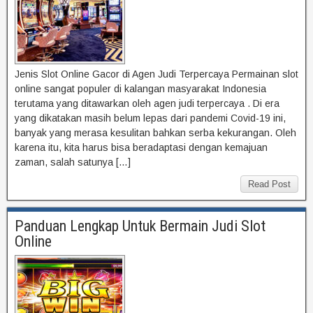
Jenis Slot Online Gacor di Agen Judi Terpercaya Permainan slot
online sangat populer di kalangan masyarakat Indonesia
terutama yang ditawarkan oleh agen judi terpercaya . Di era
yang dikatakan masih belum lepas dari pandemi Covid-19 ini,
banyak yang merasa kesulitan bahkan serba kekurangan. Oleh
karena itu, kita harus bisa beradaptasi dengan kemajuan
zaman, salah satunya […]
Read Post
Panduan Lengkap Untuk Bermain Judi Slot
Online