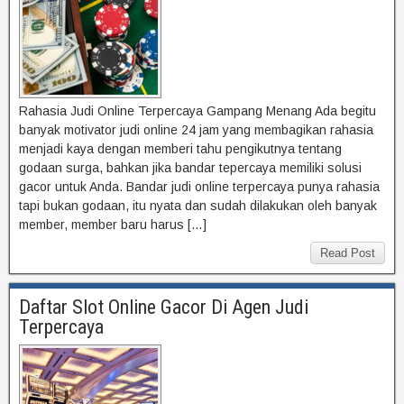
Rahasia Judi Online Terpercaya Gampang Menang Ada begitu
banyak motivator judi online 24 jam yang membagikan rahasia
menjadi kaya dengan memberi tahu pengikutnya tentang
godaan surga, bahkan jika bandar tepercaya memiliki solusi
gacor untuk Anda. Bandar judi online terpercaya punya rahasia
tapi bukan godaan, itu nyata dan sudah dilakukan oleh banyak
member, member baru harus […]
Read Post
Daftar Slot Online Gacor Di Agen Judi
Terpercaya