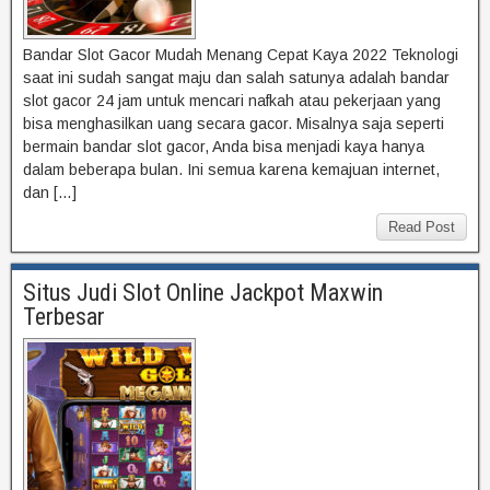
Bandar Slot Gacor Mudah Menang Cepat Kaya 2022 Teknologi
saat ini sudah sangat maju dan salah satunya adalah bandar
slot gacor 24 jam untuk mencari nafkah atau pekerjaan yang
bisa menghasilkan uang secara gacor. Misalnya saja seperti
bermain bandar slot gacor, Anda bisa menjadi kaya hanya
dalam beberapa bulan. Ini semua karena kemajuan internet,
dan […]
Read Post
Situs Judi Slot Online Jackpot Maxwin
Terbesar