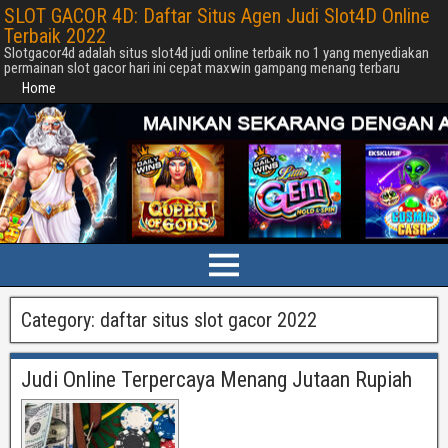
SLOT GACOR 4D: Daftar Situs Agen Judi Slot4D Online
Terbaik 2022
Slotgacor4d adalah situs slot4d judi online terbaik no 1 yang menyediakan
permainan slot gacor hari ini cepat maxwin gampang menang terbaru
Home
Category:
daftar situs slot gacor 2022
Judi Online Terpercaya Menang Jutaan Rupiah