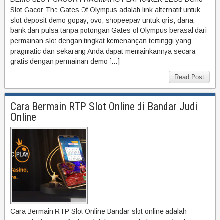
Slot Gacor The Gates Of Olympus adalah link alternatif untuk
slot deposit demo gopay, ovo, shopeepay untuk qris, dana,
bank dan pulsa tanpa potongan Gates of Olympus berasal dari
permainan slot dengan tingkat kemenangan tertinggi yang
pragmatic dan sekarang Anda dapat memainkannya secara
gratis dengan permainan demo […]
Read Post
Cara Bermain RTP Slot Online di Bandar Judi
Online
Cara Bermain RTP Slot Online Bandar slot online adalah