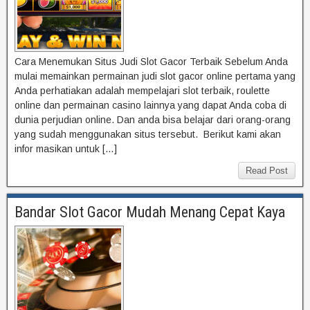
Cara Menemukan Situs Judi Slot Gacor Terbaik Sebelum Anda
mulai memainkan permainan judi slot gacor online pertama yang
Anda perhatiakan adalah mempelajari slot terbaik, roulette
online dan permainan casino lainnya yang dapat Anda coba di
dunia perjudian online. Dan anda bisa belajar dari orang-orang
yang sudah menggunakan situs tersebut. Berikut kami akan
infor masikan untuk […]
Read Post
Bandar Slot Gacor Mudah Menang Cepat Kaya