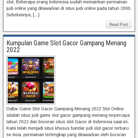
slot. Beberapa orang Indonesia sudah memainkan permainan
judi online yang ditawarkan di situs judi online pada tahun 2000.
Sebelumnya, […]
Read Post
Kumpulan Game Slot Gacor Gampang Menang
2022
Daftar Game Slot Gacor Gampang Menang 2022 Slot Online
adalah situs judi game slot gacor gampang menang terpercaya
tahun 2022 dan bocoran situs slot Gacor di Indonesia saat ini.
Kami telah menjadi situs khusus bandar judi slot gacor terbaru
se Asia. permainan terlengkap yang ditawarkan oleh bocoran