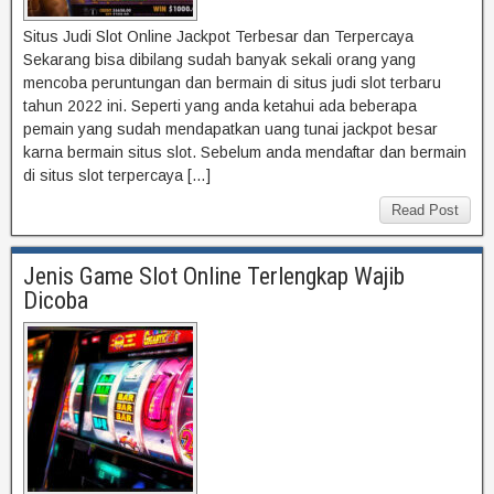
Situs Judi Slot Online Jackpot Terbesar dan Terpercaya
Sekarang bisa dibilang sudah banyak sekali orang yang
mencoba peruntungan dan bermain di situs judi slot terbaru
tahun 2022 ini. Seperti yang anda ketahui ada beberapa
pemain yang sudah mendapatkan uang tunai jackpot besar
karna bermain situs slot. Sebelum anda mendaftar dan bermain
di situs slot terpercaya […]
Read Post
Jenis Game Slot Online Terlengkap Wajib
Dicoba