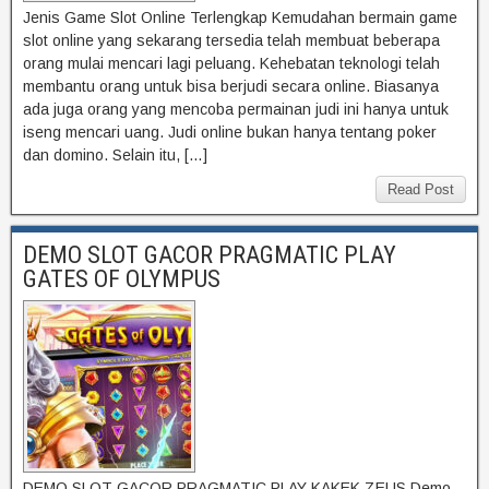
Jenis Game Slot Online Terlengkap Kemudahan bermain game
slot online yang sekarang tersedia telah membuat beberapa
orang mulai mencari lagi peluang. Kehebatan teknologi telah
membantu orang untuk bisa berjudi secara online. Biasanya
ada juga orang yang mencoba permainan judi ini hanya untuk
iseng mencari uang. Judi online bukan hanya tentang poker
dan domino. Selain itu, […]
Read Post
DEMO SLOT GACOR PRAGMATIC PLAY
GATES OF OLYMPUS
DEMO SLOT GACOR PRAGMATIC PLAY KAKEK ZEUS Demo