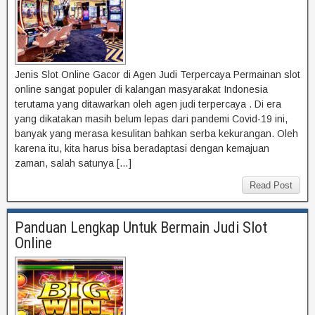
Jenis Slot Online Gacor di Agen Judi Terpercaya Permainan slot
online sangat populer di kalangan masyarakat Indonesia
terutama yang ditawarkan oleh agen judi terpercaya . Di era
yang dikatakan masih belum lepas dari pandemi Covid-19 ini,
banyak yang merasa kesulitan bahkan serba kekurangan. Oleh
karena itu, kita harus bisa beradaptasi dengan kemajuan
zaman, salah satunya […]
Read Post
Panduan Lengkap Untuk Bermain Judi Slot
Online