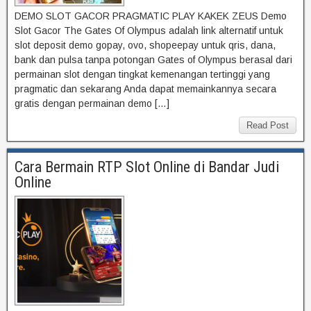
DEMO SLOT GACOR PRAGMATIC PLAY KAKEK ZEUS Demo
Slot Gacor The Gates Of Olympus adalah link alternatif untuk
slot deposit demo gopay, ovo, shopeepay untuk qris, dana,
bank dan pulsa tanpa potongan Gates of Olympus berasal dari
permainan slot dengan tingkat kemenangan tertinggi yang
pragmatic dan sekarang Anda dapat memainkannya secara
gratis dengan permainan demo […]
Read Post
Cara Bermain RTP Slot Online di Bandar Judi
Online