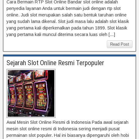
Cara Bermain RTP Slot Online Bandar slot online adalah
penyedia layanan Anda untuk bermain judi dengan rtp slot
online. Judi slot merupakan salah satu bentuk taruhan online
yang sudah lama dikenal. Slot judi masa lalu adalah slot klasik
yang pertama kali diperkenalkan pada tahun 1899. Slot klasik
yang pertama kali muncul diterima secara luas oleh […]
Read Post
Sejarah Slot Online Resmi Terpopuler
Awal Mesin Slot Online Resmi di Indonesia Pada awal sejarah
mesin slot online resmi di Indonesia sering menjadi pusat
permainan slot populer. Hal ini biasanya dipengaruhi oleh hobi