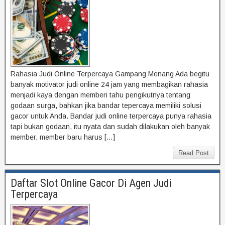
Rahasia Judi Online Terpercaya Gampang Menang Ada begitu
banyak motivator judi online 24 jam yang membagikan rahasia
menjadi kaya dengan memberi tahu pengikutnya tentang
godaan surga, bahkan jika bandar tepercaya memiliki solusi
gacor untuk Anda. Bandar judi online terpercaya punya rahasia
tapi bukan godaan, itu nyata dan sudah dilakukan oleh banyak
member, member baru harus […]
Read Post
Daftar Slot Online Gacor Di Agen Judi
Terpercaya