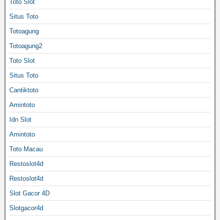
Toto Slot
Situs Toto
Totoagung
Totoagung2
Toto Slot
Situs Toto
Cantiktoto
Amintoto
Idn Slot
Amintoto
Toto Macau
Restoslot4d
Restoslot4d
Slot Gacor 4D
Slotgacor4d