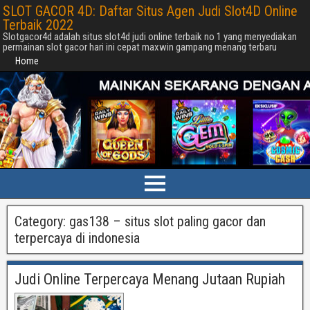
SLOT GACOR 4D: Daftar Situs Agen Judi Slot4D Online
Terbaik 2022
Slotgacor4d adalah situs slot4d judi online terbaik no 1 yang menyediakan
permainan slot gacor hari ini cepat maxwin gampang menang terbaru
Home
Category:
gas138 – situs slot paling gacor dan
terpercaya di indonesia
Judi Online Terpercaya Menang Jutaan Rupiah