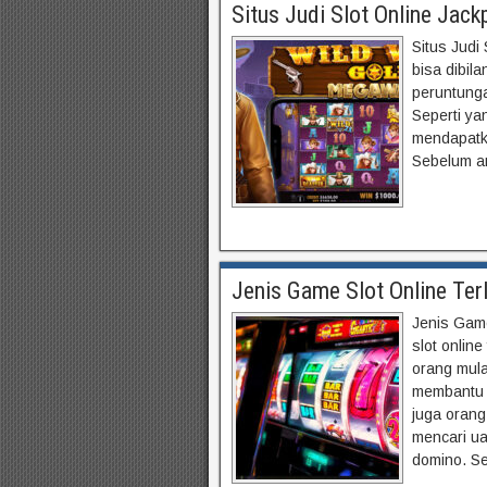
Situs Judi Slot Online Jac
Situs Judi
bisa dibil
peruntunga
Seperti y
mendapatka
Sebelum an
Jenis Game Slot Online Ter
Jenis Gam
slot onlin
orang mula
membantu o
juga orang
mencari ua
domino. Sel