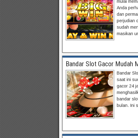
mulai mema
Anda perha
dan permai
perjudian 
sudah meng
masikan un
Bandar Slot Gacor Mudah 
Bandar Sl
saat ini s
gacor 24 j
menghasilk
bandar slo
bulan. Ini