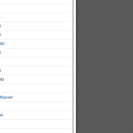
u
d
d
 4D
d
d
 4d
 Maxwin
nd