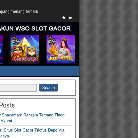
ampang menang terbaru
Home
Posts
r Spaceman: Rahasia Terbang Tinggi
Akurat
us: Situs Slot Gacor Triofus Depo Via
rcaya