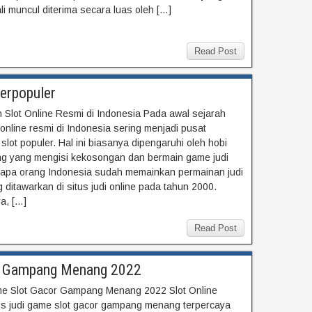
li muncul diterima secara luas oleh […]
Read Post
Terpopuler
 Slot Online Resmi di Indonesia Pada awal sejarah
 online resmi di Indonesia sering menjadi pusat
slot populer. Hal ini biasanya dipengaruhi oleh hobi
ng yang mengisi kekosongan dan bermain game judi
rapa orang Indonesia sudah memainkan permainan judi
g ditawarkan di situs judi online pada tahun 2000.
a, […]
Read Post
r Gampang Menang 2022
me Slot Gacor Gampang Menang 2022 Slot Online
us judi game slot gacor gampang menang terpercaya