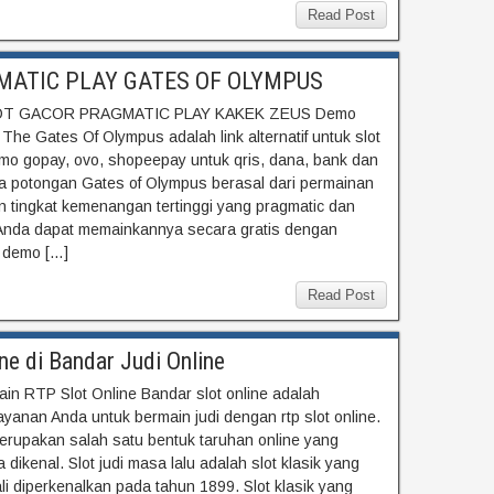
Read Post
MATIC PLAY GATES OF OLYMPUS
T GACOR PRAGMATIC PLAY KAKEK ZEUS Demo
 The Gates Of Olympus adalah link alternatif untuk slot
mo gopay, ovo, shopeepay untuk qris, dana, bank dan
a potongan Gates of Olympus berasal dari permainan
n tingkat kemenangan tertinggi yang pragmatic dan
Anda dapat memainkannya secara gratis dengan
 demo […]
Read Post
ne di Bandar Judi Online
in RTP Slot Online Bandar slot online adalah
ayanan Anda untuk bermain judi dengan rtp slot online.
merupakan salah satu bentuk taruhan online yang
dikenal. Slot judi masa lalu adalah slot klasik yang
li diperkenalkan pada tahun 1899. Slot klasik yang