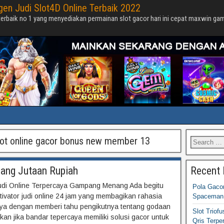
en Judi Slot4D Online Terbaik 2022
e terbaik no 1 yang menyediakan permainan slot gacor hari ini cepat maxwin g
slot online gacor bonus new member 13
nang Jutaan Rupiah
Recent 
udi Online Terpercaya Gampang Menang Ada begitu
Pola Gaco
ivator judi online 24 jam yang membagikan rahasia
Spaceman 
aya dengan memberi tahu pengikutnya tentang godaan
Slot Triof
kan jika bandar tepercaya memiliki solusi gacor untuk
Qris Terpe