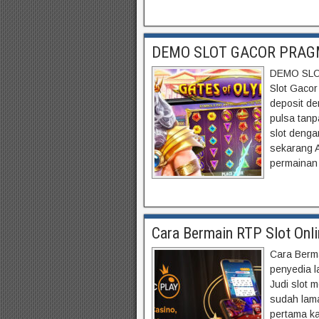
DEMO SLOT GACOR PRAG
DEMO SLO
Slot Gacor
deposit de
pulsa tanp
slot denga
sekarang 
permainan
Cara Bermain RTP Slot Onli
Cara Berma
penyedia l
Judi slot 
sudah lama 
pertama ka