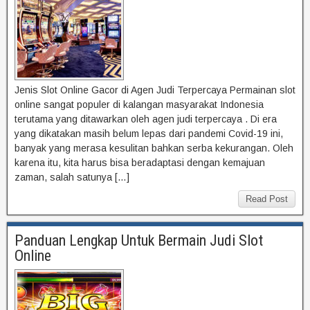
Jenis Slot Online Gacor di Agen Judi Terpercaya Permainan slot
online sangat populer di kalangan masyarakat Indonesia
terutama yang ditawarkan oleh agen judi terpercaya . Di era
yang dikatakan masih belum lepas dari pandemi Covid-19 ini,
banyak yang merasa kesulitan bahkan serba kekurangan. Oleh
karena itu, kita harus bisa beradaptasi dengan kemajuan
zaman, salah satunya […]
Read Post
Panduan Lengkap Untuk Bermain Judi Slot
Online