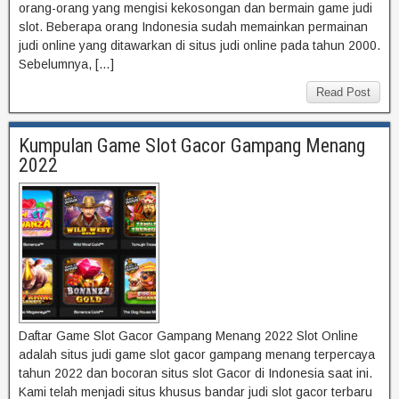
orang-orang yang mengisi kekosongan dan bermain game judi
slot. Beberapa orang Indonesia sudah memainkan permainan
judi online yang ditawarkan di situs judi online pada tahun 2000.
Sebelumnya, […]
Read Post
Kumpulan Game Slot Gacor Gampang Menang
2022
Daftar Game Slot Gacor Gampang Menang 2022 Slot Online
adalah situs judi game slot gacor gampang menang terpercaya
tahun 2022 dan bocoran situs slot Gacor di Indonesia saat ini.
Kami telah menjadi situs khusus bandar judi slot gacor terbaru