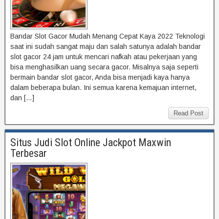
Bandar Slot Gacor Mudah Menang Cepat Kaya 2022 Teknologi
saat ini sudah sangat maju dan salah satunya adalah bandar
slot gacor 24 jam untuk mencari nafkah atau pekerjaan yang
bisa menghasilkan uang secara gacor. Misalnya saja seperti
bermain bandar slot gacor, Anda bisa menjadi kaya hanya
dalam beberapa bulan. Ini semua karena kemajuan internet,
dan […]
Read Post
Situs Judi Slot Online Jackpot Maxwin
Terbesar