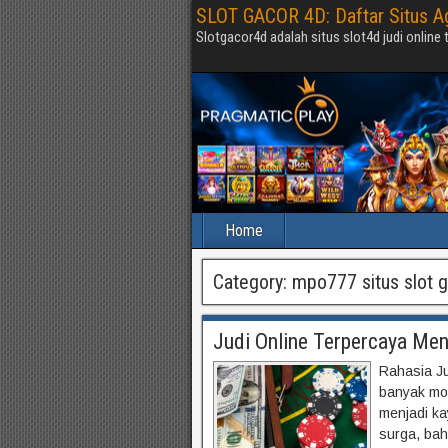
SLOT GACOR 4D: Daftar Situs Ag
Slotgacor4d adalah situs slot4d judi onlin
Home
Category:
mpo777 situs slot g
Judi Online Terpercaya Me
Rahasia J
banyak mot
menjadi k
surga, bah