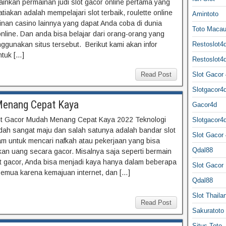
inkan permainan judi slot gacor online pertama yang
tiakan adalah mempelajari slot terbaik, roulette online
Amintoto
nan casino lainnya yang dapat Anda coba di dunia
Toto Maca
online. Dan anda bisa belajar dari orang-orang yang
gunakan situs tersebut. Berikut kami akan infor
Restoslot4
tuk […]
Restoslot4
Read Post
Slot Gacor
Slotgacor4
Menang Cepat Kaya
Gacor4d
ot Gacor Mudah Menang Cepat Kaya 2022 Teknologi
Slotgacor4
udah sangat maju dan salah satunya adalah bandar slot
Slot Gacor
am untuk mencari nafkah atau pekerjaan yang bisa
Qdal88
an uang secara gacor. Misalnya saja seperti bermain
t gacor, Anda bisa menjadi kaya hanya dalam beberapa
Slot Gacor
 semua karena kemajuan internet, dan […]
Qdal88
Slot Thaila
Read Post
Sakuratoto
Situs Toto