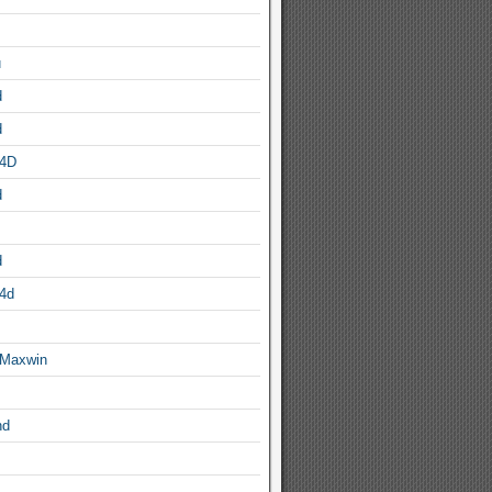
u
d
d
 4D
d
d
 4d
 Maxwin
nd