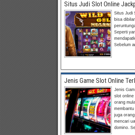
Situs Judi Slot Online Jac
Situs Judi
bisa dibil
peruntunga
Seperti y
mendapatka
Sebelum an
Jenis Game Slot Online Ter
Jenis Gam
slot onlin
orang mula
membantu o
juga orang
mencari ua
domino. Sel