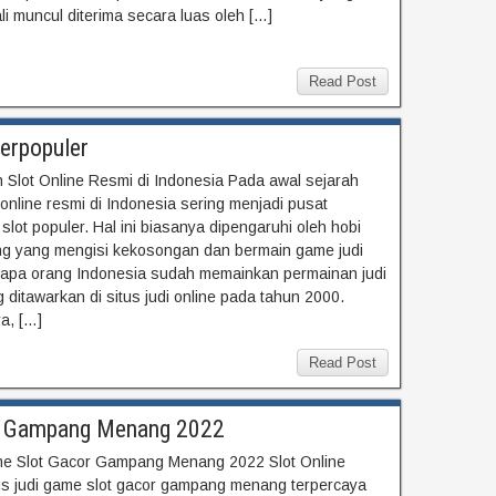
li muncul diterima secara luas oleh […]
Read Post
Terpopuler
 Slot Online Resmi di Indonesia Pada awal sejarah
 online resmi di Indonesia sering menjadi pusat
slot populer. Hal ini biasanya dipengaruhi oleh hobi
ng yang mengisi kekosongan dan bermain game judi
rapa orang Indonesia sudah memainkan permainan judi
g ditawarkan di situs judi online pada tahun 2000.
a, […]
Read Post
r Gampang Menang 2022
me Slot Gacor Gampang Menang 2022 Slot Online
us judi game slot gacor gampang menang terpercaya