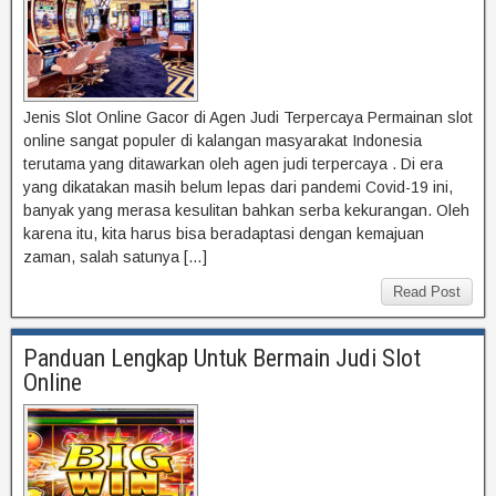
Jenis Slot Online Gacor di Agen Judi Terpercaya Permainan slot
online sangat populer di kalangan masyarakat Indonesia
terutama yang ditawarkan oleh agen judi terpercaya . Di era
yang dikatakan masih belum lepas dari pandemi Covid-19 ini,
banyak yang merasa kesulitan bahkan serba kekurangan. Oleh
karena itu, kita harus bisa beradaptasi dengan kemajuan
zaman, salah satunya […]
Read Post
Panduan Lengkap Untuk Bermain Judi Slot
Online