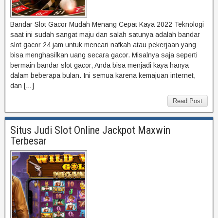
Bandar Slot Gacor Mudah Menang Cepat Kaya 2022 Teknologi
saat ini sudah sangat maju dan salah satunya adalah bandar
slot gacor 24 jam untuk mencari nafkah atau pekerjaan yang
bisa menghasilkan uang secara gacor. Misalnya saja seperti
bermain bandar slot gacor, Anda bisa menjadi kaya hanya
dalam beberapa bulan. Ini semua karena kemajuan internet,
dan […]
Read Post
Situs Judi Slot Online Jackpot Maxwin
Terbesar