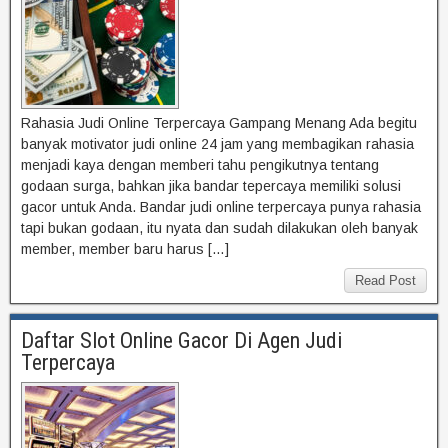
Rahasia Judi Online Terpercaya Gampang Menang Ada begitu
banyak motivator judi online 24 jam yang membagikan rahasia
menjadi kaya dengan memberi tahu pengikutnya tentang
godaan surga, bahkan jika bandar tepercaya memiliki solusi
gacor untuk Anda. Bandar judi online terpercaya punya rahasia
tapi bukan godaan, itu nyata dan sudah dilakukan oleh banyak
member, member baru harus […]
Read Post
Daftar Slot Online Gacor Di Agen Judi
Terpercaya